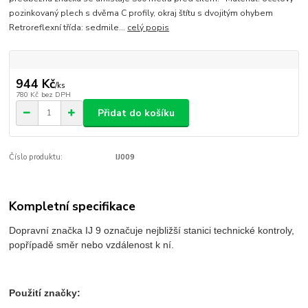
pozinkovaný plech s dvěma C profily, okraj štítu s dvojitým ohybem
Retroreflexní třída: sedmile...
celý popis
944 Kč
/
ks
780 Kč
bez DPH
Přidat do košíku
Číslo produktu:
IJ009
Kompletní specifikace
Dopravní značka IJ 9 označuje nejbližší stanici technické kontroly,
popřípadě směr nebo vzdálenost k ní.
Použití značky: