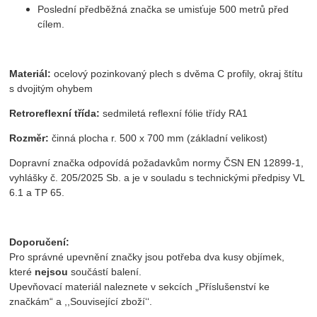
Poslední předběžná značka se umisťuje 500 metrů před
cílem.
Materiál:
ocelový pozinkovaný plech s dvěma C profily, okraj štítu
s dvojitým ohybem
Retroreflexní třída:
sedmiletá reflexní fólie třídy RA1
Rozměr:
činná plocha r. 500 x 700 mm (základní velikost)
Dopravní značka odpovídá požadavkům normy ČSN EN 12899-1,
vyhlášky č. 205/2025 Sb. a je v souladu s technickými předpisy VL
6.1 a TP 65.
Doporučení:
Pro správné upevnění značky jsou potřeba dva kusy objímek,
které
nejsou
součástí balení.
Upevňovací materiál naleznete v sekcích „Příslušenství ke
značkám“ a ,,Související zboží‘‘.