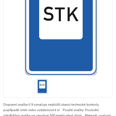
Dopravní značka IJ 9 označuje nejbližší stanici technické kontroly,
popřípadě směr nebo vzdálenost k ní. Použití značky: Poslední
předběžná značka se umisťuje 500 metrů před cílem. Materiál: ocelový