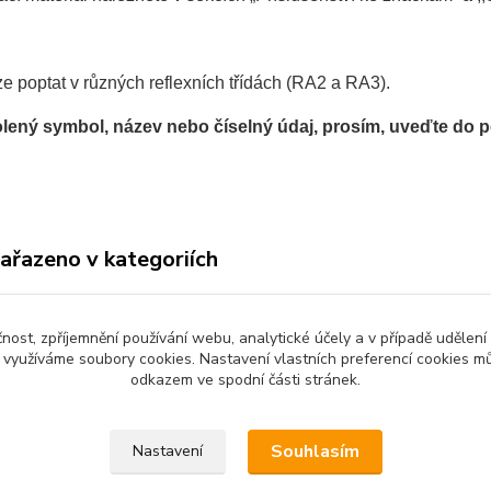
e poptat v různých reflexních třídách (RA2 a RA3).
lený symbol, název nebo číselný údaj, prosím, uveďte do
zařazeno v kategoriích
mativní značky
zní
čnost, zpříjemnění používání webu, analytické účely a v případě udělení
y využíváme soubory cookies. Nastavení vlastních preferencí cookies mů
odkazem ve spodní části stránek.
Souhlasím
Nastavení