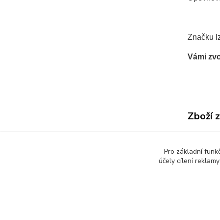
Značku lz
Vámi zvo
Zboží 
Infor
provo
Pro základní funk
účely cílení reklam