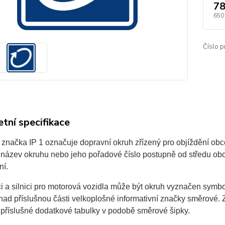
78
650
Číslo p
tní specifikace
značka IP 1 označuje dopravní okruh zřízený pro objíždění obce
t název okruhu nebo jeho pořadové číslo postupně od středu ob
ní.
ci a silnici pro motorová vozidla může být okruh vyznačen sy
 nad příslušnou části velkoplošné informativní značky směrové
 příslušné dodatkové tabulky v podobě směrové šipky.