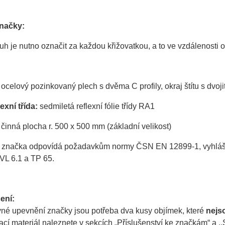
značky:
uh je nutno označit za každou křižovatkou, a to ve vzdálenosti o
ocelový pozinkovaný plech s dvěma C profily, okraj štítu s dvo
exní třída:
sedmiletá reflexní fólie třídy RA1
činná plocha r. 500 x 500 mm (základní velikost)
 značka odpovídá požadavkům normy ČSN EN 12899-1, vyhlášky 
VL 6.1 a TP 65.
ení:
vné upevnění značky jsou potřeba dva kusy objímek, které
nejs
í materiál naleznete v sekcích „Příslušenství ke značkám“ a ,,S