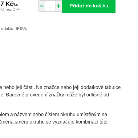
7 Kč
/
ks
Přidat do košíku
 Kč
bez DPH
roduktu:
IP001
 nebo její části. Na značce nebo její dodatkové tabulce
ce. Barevné provedení značky může být odlišné od
mbolem a názvem nebo číslem okruhu umístěným na
. Změna směru okruhu se vyznačuje kombinací této