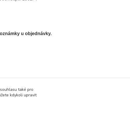
 poznámky u objednávky
.
 souhlasu také pro
žete kdykoli upravit
Vytvořeno na
Eshop-rychle.cz