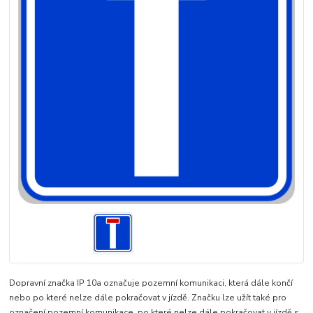
Dopravní značka IP 10a označuje pozemní komunikaci, která dále končí
nebo po které nelze dále pokračovat v jízdě. Značku lze užít také pro
označení pozemní komunikace, po které nelze dále pokračovat v jízdě s