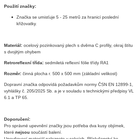
Použití značky:
Značka se umisťuje 5 - 25 metrů za hranicí poslední
křižovatky.
Materiál:
ocelový pozinkovaný plech s dvěma C profily, okraj štítu
s dvojitým ohybem
Retroreflexní třída:
sedmiletá reflexní fólie třídy RA1
Rozměr:
činná plocha r. 500 x 500 mm (základní velikost)
Dopravní značka odpovídá požadavkům normy ČSN EN 12899-1,
vyhlášky č. 205/2025 Sb. a je v souladu s technickými předpisy VL
6.1 a TP 65.
Doporučení:
Pro správné upevnění značky jsou potřeba dva kusy objímek,
které
nejsou
součástí balení.
Upevňovací materiál naleznete v sekcích „Příslušenství ke