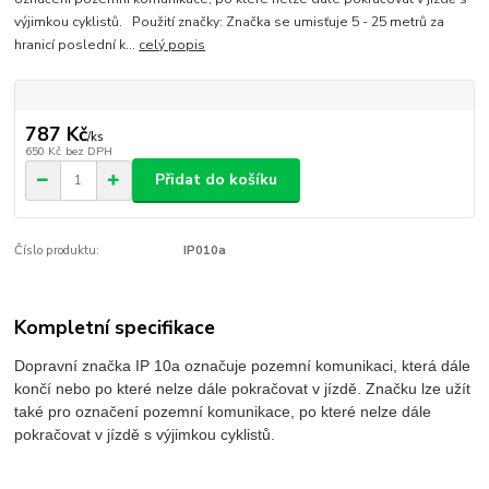
výjimkou cyklistů. Použití značky: Značka se umisťuje 5 - 25 metrů za
hranicí poslední k...
celý popis
787 Kč
/
ks
650 Kč
bez DPH
Přidat do košíku
Číslo produktu:
IP010a
Kompletní specifikace
Dopravní značka IP 10a označuje pozemní komunikaci, která dále
končí nebo po které nelze dále pokračovat v jízdě. Značku lze užít
také pro označení pozemní komunikace, po které nelze dále
pokračovat v jízdě s výjimkou cyklistů.