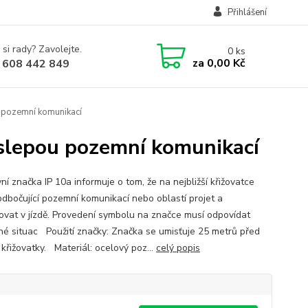
Přihlášení
 si rady? Zavolejte.
0
ks
za
0,00 Kč
 608 442 849
 pozemní komunikací
slepou pozemní komunikací
í značka IP 10a informuje o tom, že na nejbližší křižovatce
odbočující pozemní komunikací nebo oblastí projet a
ovat v jízdě. Provedení symbolu na značce musí odpovídat
né situac Použití značky: Značka se umisťuje 25 metrů před
 křižovatky. Materiál: ocelový poz...
celý popis