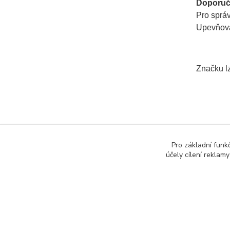
Doporuč
Pro sprá
Upevňovac
Značku lz
Zboží 
Pro základní funk
Infor
účely cílení reklam
provo