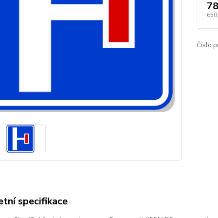
78
650
Číslo p
tní specifikace