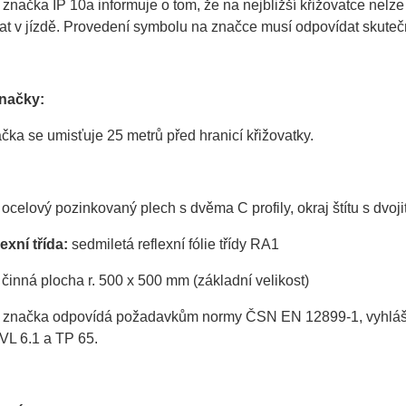
značka IP 10a informuje o tom, že na nejbližší křižovatce nelz
at v jízdě. Provedení symbolu na značce musí odpovídat skuteč
značky:
čka se umisťuje 25 metrů před hranicí křižovatky.
ocelový pozinkovaný plech s dvěma C profily, okraj štítu s dvo
exní třída:
sedmiletá reflexní fólie třídy RA1
činná plocha r. 500 x 500 mm (základní velikost)
 značka odpovídá požadavkům normy ČSN EN 12899-1, vyhlášky 
VL 6.1 a TP 65.