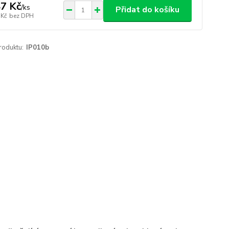
7 Kč
/
ks
Přidat do košíku
 Kč
bez DPH
roduktu:
IP010b