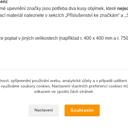
ení:
vné upevnění značky jsou potřeba dva kusy objímek, které
nejs
í materiál naleznete v sekcích „Příslušenství ke značkám“ a ,,S
e poptat v jiných velikostech (napřiklad r. 400 x 400 mm a r. 75
zařazeno v kategoriích
čnost, zpříjemnění používání webu, analytické účely a v případě udělení
mativní značky
y využíváme soubory cookies. Nastavení vlastních preferencí cookies mů
zní
odkazem ve spodní části stránek.
Souhlasím
Nastavení