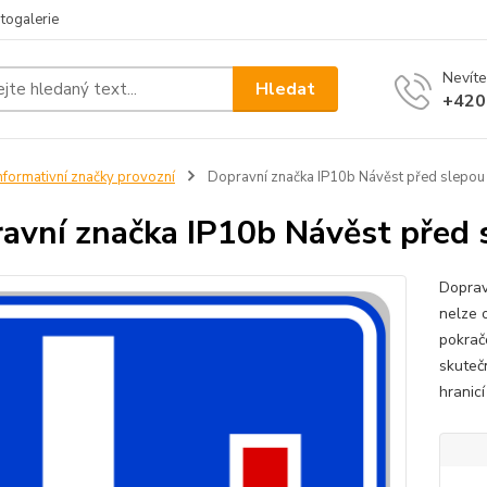
togalerie
Nevíte
Hledat
+420
nformativní značky provozní
Dopravní značka IP10b Návěst před slepou
avní značka IP10b Návěst před 
Dopravn
nelze 
pokrač
skuteč
hranicí