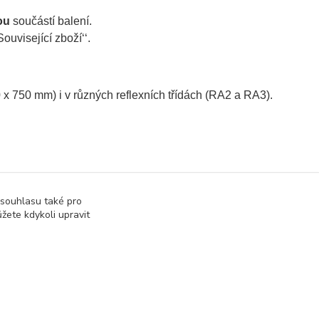
ou
součástí balení.
ouvisející zboží‘‘.
0 x 750 mm) i v různých reflexních třídách (RA2 a RA3).
 souhlasu také pro
žete kdykoli upravit