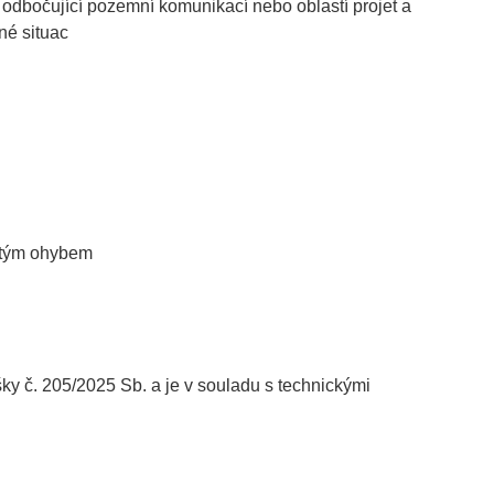
e odbočující pozemní komunikací nebo oblastí projet a
né situac
jitým ohybem
č. 205/2025 Sb. a je v souladu s technickými