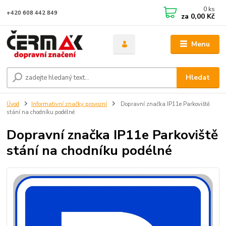
0
ks
+420 608 442 849
za
0,00 Kč
Menu
Hledat
Úvod
Informativní značky provozní
Dopravní značka IP11e Parkoviště
stání na chodníku podélné
Dopravní značka IP11e Parkoviště
stání na chodníku podélné