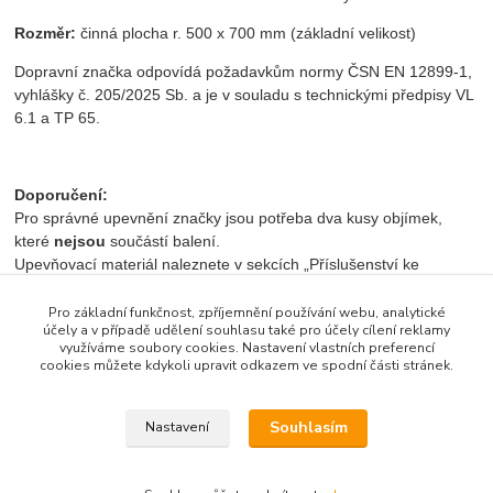
Rozměr:
činná plocha r. 500 x 700 mm (základní velikost)
Dopravní značka odpovídá požadavkům normy ČSN EN 12899-1,
vyhlášky č. 205/2025 Sb. a je v souladu s technickými předpisy VL
6.1 a TP 65.
Doporučení:
Pro správné upevnění značky jsou potřeba dva kusy objímek,
které
nejsou
součástí balení.
Upevňovací materiál naleznete v sekcích „Příslušenství ke
značkám“ a ,,Související zboží‘‘.
Pro základní funkčnost, zpříjemnění používání webu, analytické
účely a v případě udělení souhlasu také pro účely cílení reklamy
využíváme soubory cookies. Nastavení vlastních preferencí
Značku lze poptat v jiných velikostech (napřiklad r. 400 x 600 mm
cookies můžete kdykoli upravit odkazem ve spodní části stránek.
a r. 1 000 x 1 500 mm) i v různých reflexních třídách (RA2 a RA3).
Souhlasím
Nastavení
Zboží zařazeno v kategoriích