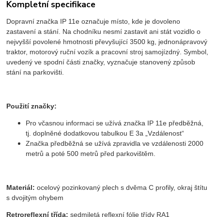
Kompletní specifikace
Dopravní značka IP 11e označuje místo, kde je dovoleno
zastavení a stání. Na chodníku nesmí zastavit ani stát vozidlo o
nejvyšší povolené hmotnosti převyšující 3500 kg, jednonápravový
traktor, motorový ruční vozík a pracovní stroj samojízdný.
Symbol,
uvedený ve spodní části značky, vyznačuje stanovený způsob
stání na parkovišti.
Použití značky:
Pro včasnou informaci se užívá značka IP 11e předběžná,
tj. doplněné dodatkovou tabulkou E 3a „Vzdálenost“
Značka předběžná se užívá zpravidla ve vzdálenosti 2000
metrů a poté 500 metrů před parkovištěm.
Materiál:
ocelový pozinkovaný plech s dvěma C profily, okraj štítu
s dvojitým ohybem
Retroreflexní třída:
sedmiletá reflexní fólie třídy RA1