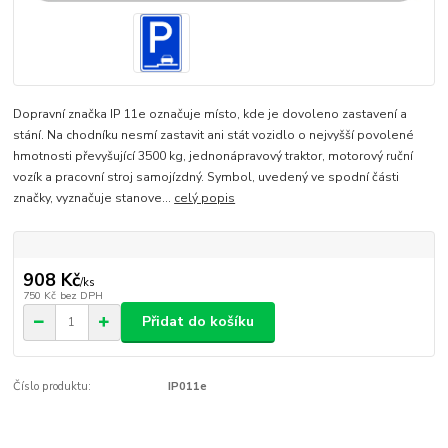
Dopravní značka IP 11e označuje místo, kde je dovoleno zastavení a
stání. Na chodníku nesmí zastavit ani stát vozidlo o nejvyšší povolené
hmotnosti převyšující 3500 kg, jednonápravový traktor, motorový ruční
vozík a pracovní stroj samojízdný. Symbol, uvedený ve spodní části
značky, vyznačuje stanove...
celý popis
908 Kč
/
ks
750 Kč
bez DPH
Přidat do košíku
Číslo produktu:
IP011e