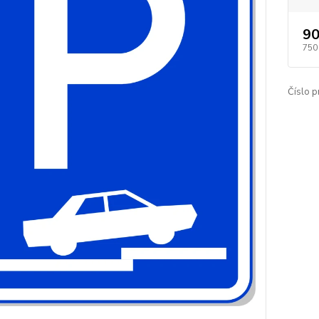
90
750
Číslo p