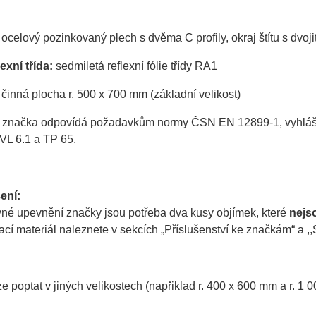
ocelový pozinkovaný plech s dvěma C profily, okraj štítu s dvo
exní třída:
sedmiletá reflexní fólie třídy RA1
činná plocha r. 500 x 700 mm (základní velikost)
 značka odpovídá požadavkům normy ČSN EN 12899-1, vyhlášky 
VL 6.1 a TP 65.
ení:
vné upevnění značky jsou potřeba dva kusy objímek, které
nejs
í materiál naleznete v sekcích „Příslušenství ke značkám“ a ,,S
e poptat v jiných velikostech (napřiklad r. 400 x 600 mm a r. 1 