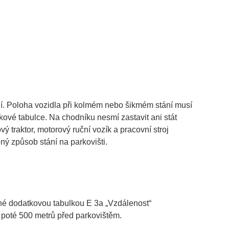
ní. Poloha vozidla při kolmém nebo šikmém stání musí
é tabulce. Na chodníku nesmí zastavit ani stát
 traktor, motorový ruční vozík a pracovní stroj
ý způsob stání na parkovišti.
ěné dodatkovou tabulkou E 3a „Vzdálenost“
 poté 500 metrů před parkovištěm.