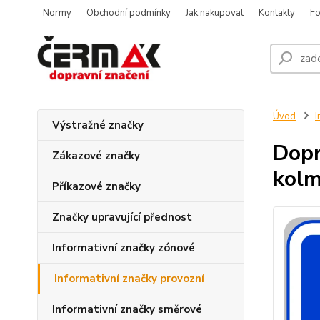
Normy
Obchodní podmínky
Jak nakupovat
Kontakty
Fo
Úvod
I
Výstražné značky
Dopr
Zákazové značky
kolm
Příkazové značky
Značky upravující přednost
Informativní značky zónové
Informativní značky provozní
Informativní značky směrové