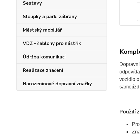
Sestavy
Sloupky a park. zábrany
Městský mobiliář
VDZ - šablony pro nástřik
Komple
Údržba komunikací
Dopravní 
Realizace značení
odpovída
vozidlo o
Narozeninové dopravní značky
samojízdn
Použití 
Pro
Zna