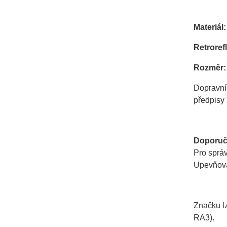
Materiál:
Retrorefl
Rozměr:
Dopravní
předpisy 
Doporuč
Pro sprá
Upevňovac
Značku lz
RA3).