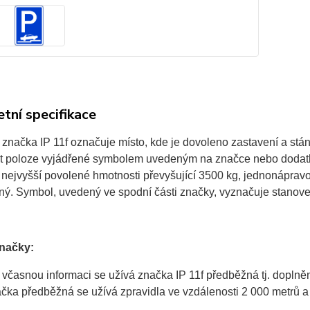
tní specifikace
značka IP 11f označuje místo, kde je dovoleno zastavení a stá
t poloze vyjádřené symbolem uvedeným na značce nebo dodatkov
 nejvyšší povolené hmotnosti převyšující 3500 kg, jednonápravový
ý. Symbol, uvedený ve spodní části značky, vyznačuje stanoven
značky:
 včasnou informaci se užívá značka IP 11f předběžná tj. dopln
čka předběžná se užívá zpravidla ve vzdálenosti 2 000 metrů a