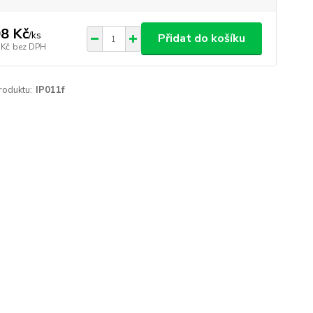
8 Kč
/
ks
Přidat do košíku
 Kč
bez DPH
roduktu:
IP011f