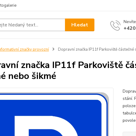
togalerie
Nevíte
Hledat
+420
nformativní značky provozní
Dopravní značka IP11f Parkoviště částečné 
avní značka IP11f Parkoviště čá
é nebo šikmé
Doprav
stání.
poloze
tabulce
povole