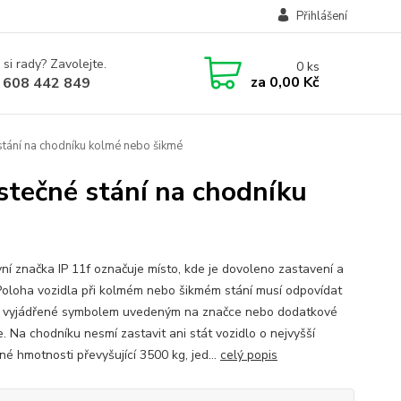
Přihlášení
 si rady? Zavolejte.
0
ks
za
0,00 Kč
 608 442 849
stání na chodníku kolmé nebo šikmé
stečné stání na chodníku
ní značka IP 11f označuje místo, kde je dovoleno zastavení a
 Poloha vozidla při kolmém nebo šikmém stání musí odpovídat
 vyjádřené symbolem uvedeným na značce nebo dodatkové
. Na chodníku nesmí zastavit ani stát vozidlo o nejvyšší
né hmotnosti převyšující 3500 kg, jed...
celý popis