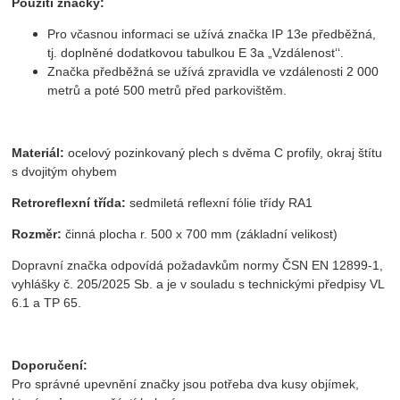
Použití značky:
Pro včasnou informaci se užívá značka IP 13e předběžná,
tj. doplněné dodatkovou tabulkou E 3a „Vzdálenost‘‘.
Značka předběžná se užívá zpravidla ve vzdálenosti 2 000
metrů a poté 500 metrů před parkovištěm.
Materiál:
ocelový pozinkovaný plech s dvěma C profily, okraj štítu
s dvojitým ohybem
Retroreflexní třída:
sedmiletá reflexní fólie třídy RA1
Rozměr:
činná plocha r. 500 x 700 mm (základní velikost)
Dopravní značka odpovídá požadavkům normy ČSN EN 12899-1,
vyhlášky č. 205/2025 Sb. a je v souladu s technickými předpisy VL
6.1 a TP 65.
Doporučení:
Pro správné upevnění značky jsou potřeba dva kusy objímek,