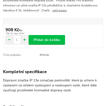
prostředek hromadné dopravy osob. Použití značky: Pro včasnou
informaci se užívá značka IP 13e předběžná, tj. doplněné dodatkovou
tabulkou E 3a „Vzdálenost‘‘. Značk...
celý popis
908 Kč
/
ks
750 Kč
bez DPH
Přidat do košíku
Číslo produktu:
IP013e
Kompletní specifikace
Dopravní značka IP 13e označuje parkoviště, které je určeno k
zastavení za účelem vystoupení a nastoupení osob, které dále
využívají prostředek hromadné dopravy osob.