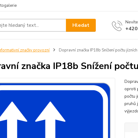
togalerie
Nevíte
Hledat
+420
nformativní značky provozní
Dopravní značka IP18b Snížení počtu jízních
avní značka IP18b Snížení počtu
Doprav
oproti
počtu 
pruhů 
výjezd