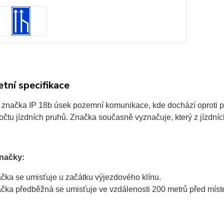
tní specifikace
 značka IP 18b úsek pozemní komunikace, kde dochází oproti
očtu jízdních pruhů. Značka současně vyznačuje, který z jízdní
značky:
čka se umisťuje u začátku výjezdového klínu.
čka předběžná se umisťuje ve vzdálenosti 200 metrů před míste