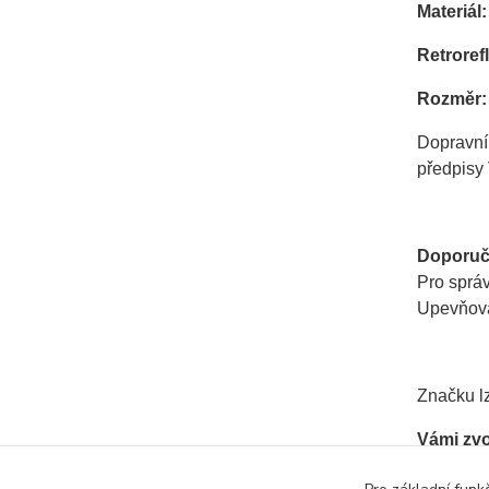
Materiál:
Retrorefl
Rozměr:
Dopravní
předpisy 
Doporuč
Pro správ
Upevňovac
Značku lz
Vámi zv