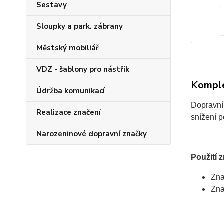
Sestavy
Sloupky a park. zábrany
Městský mobiliář
VDZ - šablony pro nástřik
Komple
Údržba komunikací
Dopravní
Realizace značení
snížení p
Narozeninové dopravní značky
Použití 
Zna
Zna