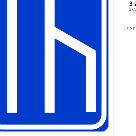
3 
2 6
Číslo p