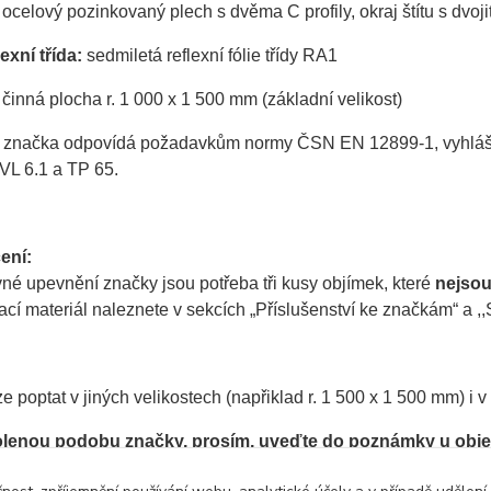
ocelový pozinkovaný plech s dvěma C profily, okraj štítu s dvo
exní třída:
sedmiletá reflexní fólie třídy RA1
činná plocha r. 1 000 x 1 500 mm (základní velikost)
 značka odpovídá požadavkům normy ČSN EN 12899-1, vyhlášky 
VL 6.1 a TP 65.
ení:
né upevnění značky jsou potřeba tři kusy objímek, které
nejso
í materiál naleznete v sekcích „Příslušenství ke značkám“ a ,,S
e poptat v jiných velikostech (napřiklad r. 1 500 x 1 500 mm) i 
olenou podobu značky, prosím, uveďte do poznámky u obj