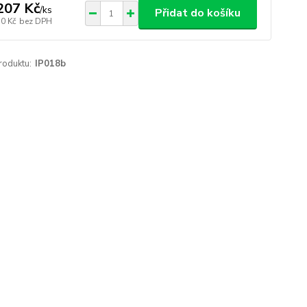
207 Kč
/
ks
Přidat do košíku
50 Kč
bez DPH
roduktu:
IP018b