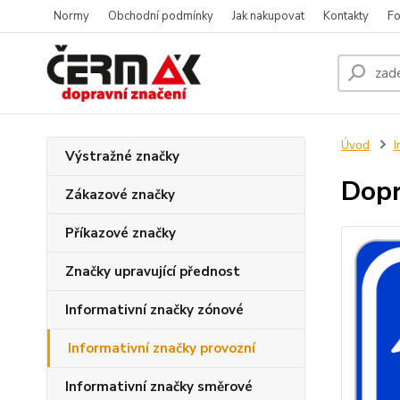
Normy
Obchodní podmínky
Jak nakupovat
Kontakty
Fo
Úvod
I
Výstražné značky
Dopr
Zákazové značky
Příkazové značky
Značky upravující přednost
Informativní značky zónové
Informativní značky provozní
Informativní značky směrové