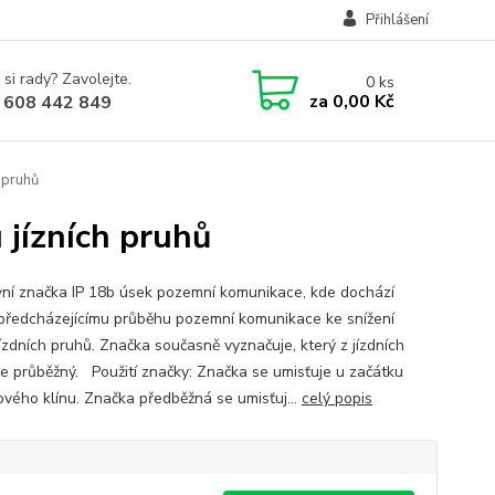
Přihlášení
 si rady? Zavolejte.
0
ks
za
0,00 Kč
 608 442 849
 pruhů
 jízních pruhů
ní značka IP 18b úsek pozemní komunikace, kde dochází
 předcházejícímu průběhu pozemní komunikace ke snížení
jízdních pruhů. Značka současně vyznačuje, který z jízdních
je průběžný. Použití značky: Značka se umisťuje u začátku
ového klínu. Značka předběžná se umisťuj...
celý popis