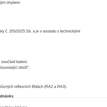
jitým ohybem
č. 205/2025 Sb. a je v souladu s technickými
u
součástí balení.
ouvisející zboží‘‘.
v různých reflexních třídách (RA2 a RA3).
ednávky
.