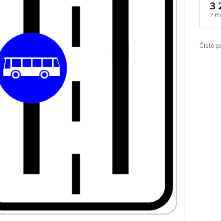
3 
2 6
Číslo p