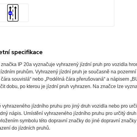
tní specifikace
 značka IP 20a vyznačuje vyhrazený jízdní pruh pro vozidla hro
 jízdním pruhům. Vyhrazený jízdní pruh je současně na pozem
 čára souvislá“ nebo „Podélná čára přerušovaná“ a nápisem „B
čit dobu, po kterou je jízdní pruh vyhrazen. Na značce lze vyznač
 vyhrazeného jízdního pruhu pro jiný druh vozidla nebo pro urč
ný nápis. Umístění vyhrazeného jízdního pruhu pro určitý druh 
vložením symbolu této dopravní značky do jiné dopravní značky
zení do jízdních pruhů.