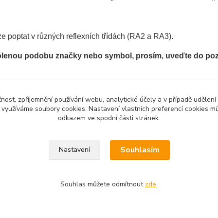
e poptat v různých reflexních třídách (RA2 a RA3).
olenou podobu značky nebo symbol, prosím, uveďte do po
čnost, zpříjemnění používání webu, analytické účely a v případě udělení
y využíváme soubory cookies. Nastavení vlastních preferencí cookies mů
zařazeno v kategoriích
odkazem ve spodní části stránek.
mativní značky
zní
Souhlasím
Nastavení
Souhlas můžete odmítnout
zde
.