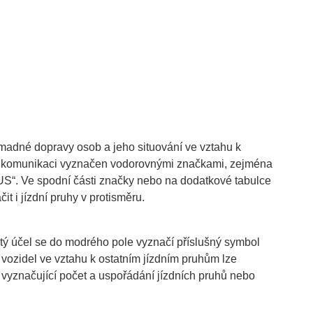
madné dopravy osob a jeho situování ve vztahu k
ní komunikaci vyznačen vodorovnými značkami, zejména
US“. Ve spodní části značky nebo na dodatkové tabulce
it i jízdní pruhy v protisměru.
itý účel se do modrého pole vyznačí příslušný symbol
vozidel ve vztahu k ostatním jízdním pruhům lze
 vyznačující počet a uspořádání jízdních pruhů nebo