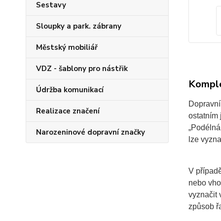
Sestavy
Sloupky a park. zábrany
Městský mobiliář
VDZ - šablony pro nástřik
Komple
Údržba komunikací
Dopravní
Realizace značení
ostatním
„Podélná
Narozeninové dopravní značky
lze vyzna
V případě
nebo vhod
vyznačit 
způsob řa