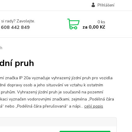
Přihlášení
 si rady? Zavolejte.
0
ks
za
0,00 Kč
 608 442 849
uh
dní pruh
ní značka IP 20a vyznačuje vyhrazený jízdní pruh pro vozidla
né dopravy osob a jeho situování ve vztahu k ostatním
m pruhům. Vyhrazený jízdní pruh je současně na pozemní
kaci vyznačen vodorovnými značkami, zejména „Podélná čára
lá“ nebo „Podélná čára přerušovaná“ a nápi...
celý popis