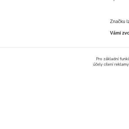
Značku lz
Vámi zv
Pro základní funk
účely cílení reklam
Zboží 
Infor
provo