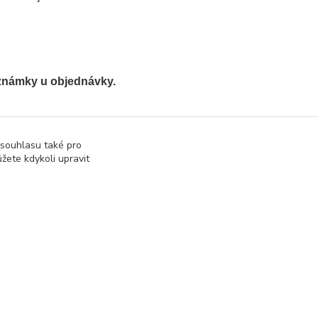
známky u objednávky
.
 souhlasu také pro
žete kdykoli upravit
Vytvořeno na
Eshop-rychle.cz