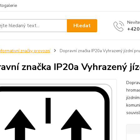
togalerie
Nevíte
Hledat
+420
nformativní značky provozní
Dopravní značka IP20a Vyhrazený jízdní pr
avní značka IP20a Vyhrazený jíz
Doprav
hromad
jízdní
komuni
souvis