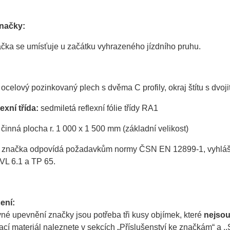
značky:
čka se umísťuje u začátku vyhrazeného jízdního pruhu.
ocelový pozinkovaný plech s dvěma C profily, okraj štítu s dvo
exní třída:
sedmiletá reflexní fólie třídy RA1
činná plocha r. 1 000 x 1 500 mm (základní velikost)
 značka odpovídá požadavkům normy ČSN EN 12899-1, vyhlášky 
VL 6.1 a TP 65.
ení:
né upevnění značky jsou potřeba tři kusy objímek, které
nejso
í materiál naleznete v sekcích „Příslušenství ke značkám“ a ,,S