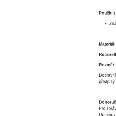
Použití 
Zna
Materiál:
Retrorefl
Rozměr:
Dopravní
předpisy 
Doporuč
Pro správ
Upevňovac