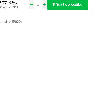
207 Kč
/
ks
Přidat do košíku
50 Kč
bez DPH
roduktu:
IP020a