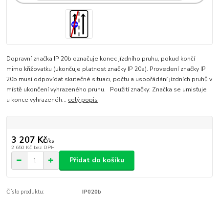
Dopravní značka IP 20b označuje konec jízdního pruhu, pokud končí
mimo křižovatku (ukončuje platnost značky IP 20a). Provedení značky IP
20b musí odpovídat skutečné situaci, počtu a uspořádání jízdních pruhů v
místě ukončení vyhrazeného pruhu. Použití značky: Značka se umisťuje
u konce vyhrazenéh...
celý popis
3 207 Kč
/
ks
2 650 Kč
bez DPH
Přidat do košíku
Číslo produktu:
IP020b