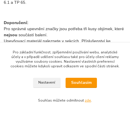
6.1 a TP 65.
Doporučení:
Pro správné upevnění značky jsou potřeba tři kusy objímek, které
nejsou
součástí balení.
Upevňovací materiál naleznete v sekcích „Příslušenství ke
značkám“ a ,,Související zboží‘‘.
Pro základní funkčnost, zpříjemnění používání webu, analytické
účely a v případě udělení souhlasu také pro účely cílení reklamy
využíváme soubory cookies. Nastavení vlastních preferencí
cookies můžete kdykoli upravit odkazem ve spodní části stránek.
Značku lze poptat v různých reflexních třídách (RA2 a RA3).
Vámi zvolenou podobu značky nebo symbol, prosím, uveďte
Souhlasím
Nastavení
do poznámky u objednávky
.
Souhlas můžete odmítnout
zde
.
Zboží zařazeno v kategoriích
Informativní značky provozní