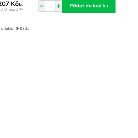
207 Kč
/
ks
Přidat do košíku
50 Kč
bez DPH
roduktu:
IP023a