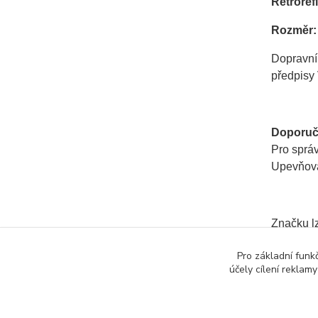
Retrorefl
Rozměr:
Dopravní
předpisy 
Doporuč
Pro správ
Upevňovac
Značku lz
Pro základní funk
účely cílení reklam
Zboží 