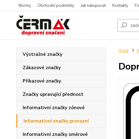
Normy
Obchodní podmínky
Jak nakupovat
Kontakty
Fo
Úvod
I
Výstražné značky
Dopr
Zákazové značky
Příkazové značky
Značky upravující přednost
Informativní značky zónové
Informativní značky provozní
Informativní značky směrové