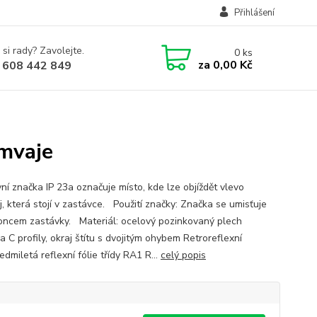
Přihlášení
 si rady? Zavolejte.
0
ks
za
0,00 Kč
 608 442 849
amvaje
ní značka IP 23a označuje místo, kde lze objíždět vlevo
, která stojí v zastávce. Použití značky: Značka se umisťuje
oncem zastávky. Materiál: ocelový pozinkovaný plech
 C profily, okraj štítu s dvojitým ohybem Retroreflexní
sedmiletá reflexní fólie třídy RA1 R...
celý popis