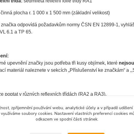
exní třída:
sedmiletá reflexní fólie třídy RA1
činná plocha r. 1 000 x 1 500 mm (základní velikost)
 značka odpovídá požadavkům normy ČSN EN 12899-1, vyhlášky 
VL 6.1 a TP 65.
ení:
né upevnění značky jsou potřeba tři kusy objímek, které
nejso
í materiál naleznete v sekcích „Příslušenství ke značkám“ a ,,S
e poptat v různých reflexních třídách (RA2 a RA3).
čnost, zpříjemnění používání webu, analytické účely a v případě udělení
y využíváme soubory cookies. Nastavení vlastních preferencí cookies mů
odkazem ve spodní části stránek.
zařazeno v kategoriích