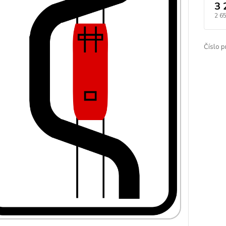
3 
2 6
Číslo p