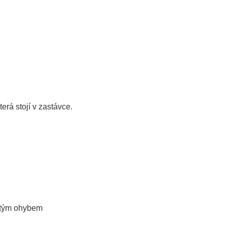
erá stojí v zastávce.
jitým ohybem