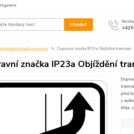
togalerie
Nevíte
Hledat
+420
nformativní značky provozní
Dopravní značka IP23a Objíždění tramvaje
avní značka IP23a Objíždění tr
Doprav
tramvaj
před k
s dvěma
třída: 