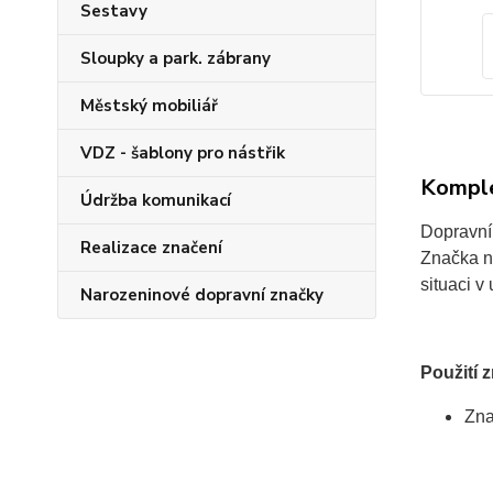
Sestavy
Sloupky a park. zábrany
Městský mobiliář
VDZ - šablony pro nástřik
Komple
Údržba komunikací
Dopravní 
Realizace značení
Značka n
situaci v
Narozeninové dopravní značky
Použití 
Zna