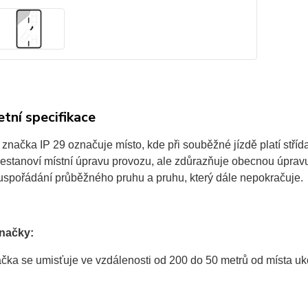
tní specifikace
značka IP 29 označuje místo, kde při souběžné jízdě platí stří
estanoví místní úpravu provozu, ale zdůrazňuje obecnou úprav
 uspořádání průběžného pruhu a pruhu, který dále nepokračuje.
značky:
čka se umisťuje ve vzdálenosti od 200 do 50 metrů od místa uk