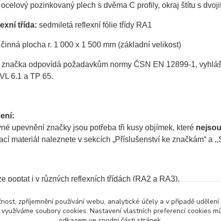
ocelový pozinkovaný plech s dvěma C profily, okraj štítu s dvo
exní třída:
sedmiletá reflexní fólie třídy RA1
činná plocha r. 1 000 x 1 500 mm (základní velikost)
 značka odpovídá požadavkům normy ČSN EN 12899-1, vyhlášky 
VL 6.1 a TP 65.
ení:
né upevnění značky jsou potřeba tři kusy objímek, které
nejso
í materiál naleznete v sekcích „Příslušenství ke značkám“ a ,,S
e poptat i v různých reflexních třídách (RA2 a RA3).
čnost, zpříjemnění používání webu, analytické účely a v případě udělení
y využíváme soubory cookies. Nastavení vlastních preferencí cookies mů
odkazem ve spodní části stránek.