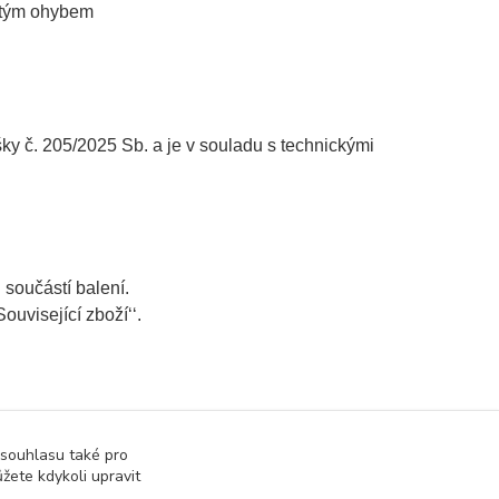
jitým ohybem
č. 205/2025 Sb. a je v souladu s technickými
u
součástí balení.
ouvisející zboží‘‘.
 souhlasu také pro
žete kdykoli upravit