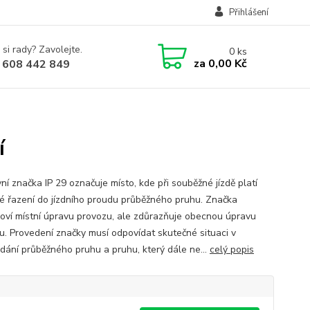
Přihlášení
 si rady? Zavolejte.
0
ks
za
0,00 Kč
 608 442 849
í
ní značka IP 29 označuje místo, kde při souběžné jízdě platí
vé řazení do jízdního proudu průběžného pruhu. Značka
oví místní úpravu provozu, ale zdůrazňuje obecnou úpravu
u. Provedení značky musí odpovídat skutečné situaci v
dání průběžného pruhu a pruhu, který dále ne...
celý popis