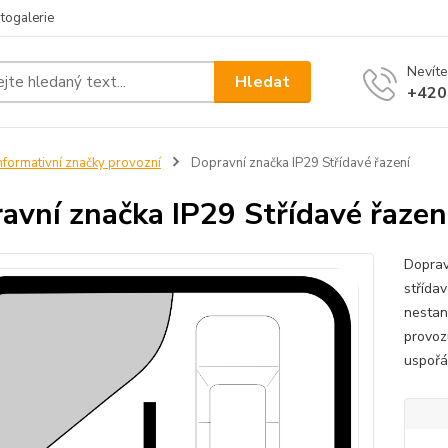
togalerie
Nevíte
Hledat
+420
nformativní značky provozní
Dopravní značka IP29 Střídavé řazení
avní značka IP29 Střídavé řazen
Doprav
střída
nestan
provoz
uspořá