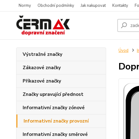
Normy
Obchodní podmínky
Jak nakupovat
Kontakty
Fo
Úvod
I
Výstražné značky
Dopr
Zákazové značky
Příkazové značky
Značky upravující přednost
Informativní značky zónové
Informativní značky provozní
Informativní značky směrové