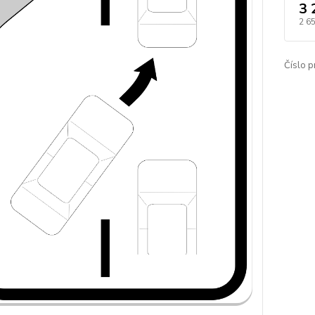
3 
2 6
Číslo p