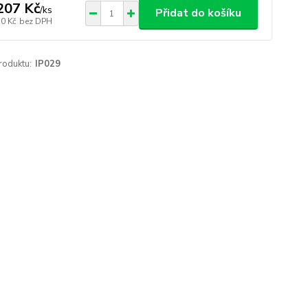
207 Kč
/
ks
Přidat do košíku
50 Kč
bez DPH
roduktu:
IP029