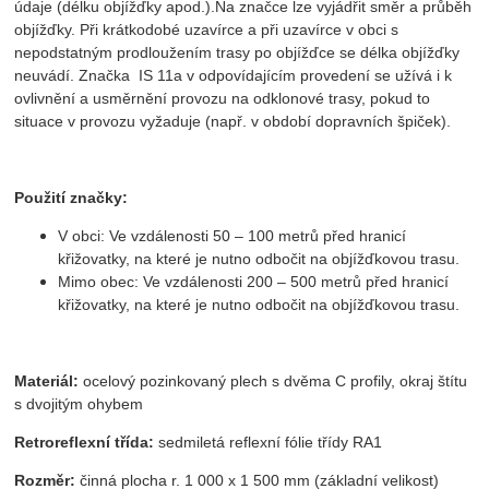
údaje (délku objížďky apod.).
Na značce lze vyjádřit směr a průběh
objížďky. Při krátkodobé uzavírce a při uzavírce v obci s
nepodstatným prodloužením trasy po objížďce se délka objížďky
neuvádí. Značka IS 11a v odpovídajícím provedení se užívá i k
ovlivnění a usměrnění provozu na odklonové trasy, pokud to
situace v provozu vyžaduje (např. v období dopravních špiček).
Použití značky:
V obci: Ve vzdálenosti 50 – 100 metrů před hranicí
křižovatky, na které je nutno odbočit na objížďkovou trasu.
Mimo obec: Ve vzdálenosti 200 – 500 metrů před hranicí
křižovatky, na které je nutno odbočit na objížďkovou trasu.
Materiál:
ocelový pozinkovaný plech s dvěma C profily, okraj štítu
s dvojitým ohybem
Retroreflexní třída:
sedmiletá reflexní fólie třídy RA1
Rozměr:
činná plocha r. 1 000 x 1 500 mm (základní velikost)