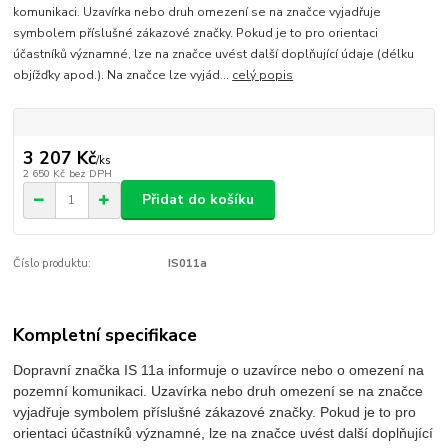
komunikaci. Uzavírka nebo druh omezení se na značce vyjadřuje
symbolem příslušné zákazové značky. Pokud je to pro orientaci
účastníků významné, lze na značce uvést další doplňující údaje (délku
objížďky apod.). Na značce lze vyjád...
celý popis
3 207 Kč
/
ks
2 650 Kč
bez DPH
Přidat do košíku
Číslo produktu:
IS011a
Kompletní specifikace
Dopravní značka IS 11a informuje o uzavírce nebo o omezení na
pozemní komunikaci. Uzavírka nebo druh omezení se na značce
vyjadřuje symbolem příslušné zákazové značky. Pokud je to pro
orientaci účastníků významné, lze na značce uvést další doplňující