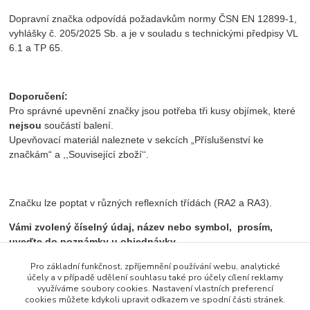
Dopravní značka odpovídá požadavkům normy ČSN EN 12899-1,
vyhlášky č. 205/2025 Sb. a je v souladu s technickými předpisy VL
6.1 a TP 65.
Doporučení:
Pro správné upevnění značky jsou potřeba tři kusy objímek, které
nejsou
součástí balení.
Upevňovací materiál naleznete v sekcích „Příslušenství ke
značkám“ a ,,Související zboží‘‘.
Značku lze poptat v různých reflexních třídách (RA2 a RA3).
Vámi zvolený číselný údaj, název nebo symbol, prosím,
uveďte do poznámky u objednávky.
Pro základní funkčnost, zpříjemnění používání webu, analytické
účely a v případě udělení souhlasu také pro účely cílení reklamy
využíváme soubory cookies. Nastavení vlastních preferencí
Zboží zařazeno v kategoriích
cookies můžete kdykoli upravit odkazem ve spodní části stránek.