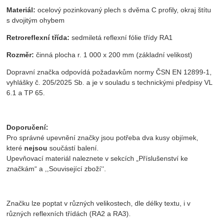
Materiál:
ocelový pozinkovaný plech s dvěma C profily, okraj štítu
s dvojitým ohybem
Retroreflexní třída:
sedmiletá reflexní fólie třídy RA1
Rozměr:
činná plocha r. 1 000 x 200 mm (základní velikost)
Dopravní značka odpovídá požadavkům normy ČSN EN 12899-1,
vyhlášky č. 205/2025 Sb. a je v souladu s technickými předpisy VL
6.1 a TP 65.
Doporučení:
Pro správné upevnění značky jsou potřeba dva kusy objímek,
které
nejsou
součástí balení.
Upevňovací materiál naleznete v sekcích „Příslušenství ke
značkám“ a ,,Související zboží‘‘.
Značku lze poptat v různých velikostech, dle délky textu,
i v
různých reflexních třídách (RA2 a RA3).