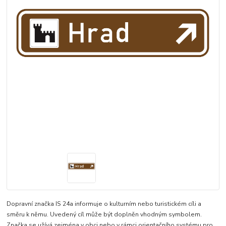
Dopravní značka IS 24a informuje o kulturním nebo turistickém cíli a
směru k němu. Uvedený cíl může být doplněn vhodným symbolem.
Značka se užívá zejména v obci nebo v rámci orientačního systému pro