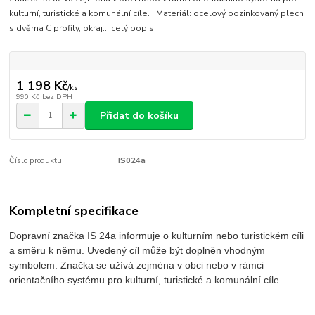
kulturní, turistické a komunální cíle. Materiál: ocelový pozinkovaný plech
s dvěma C profily, okraj...
celý popis
1 198 Kč
/
ks
990 Kč
bez DPH
Přidat do košíku
Číslo produktu:
IS024a
Kompletní specifikace
Dopravní značka IS 24a informuje o kulturním nebo turistickém cíli
a směru k němu. Uvedený cíl může být doplněn vhodným
symbolem. Značka se užívá zejména v obci nebo v rámci
orientačního systému pro kulturní, turistické a komunální cíle.