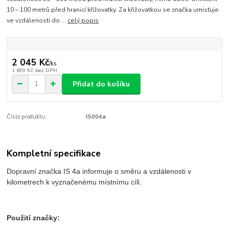
10 – 100 metrů před hranicí křižovatky. Za křižovatkou se značka umisťuje
ve vzdálenosti do ...
celý popis
2 045 Kč
/
ks
1 690 Kč
bez DPH
Přidat do košíku
Číslo produktu:
IS004a
Kompletní specifikace
Dopravní značka IS 4a informuje o směru a vzdálenosti v
kilometrech k vyznačenému místnímu cíli.
Použití značky: