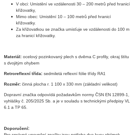
V obci: Umistění ve vzdálenosti 30 – 200 metrů před hranicí
křižovatky,
Mimo obec: Umistění 10 – 100 metrů před hranicí
křižovatky.
Za křižovatkou se značka umisťuje ve vzdálenosti do 100 m
za hranicí křižovatky.
Materiál:
ocelový pozinkovaný plech s dvěma C profily, okraj štítu
s dvojitým ohybem
Retroreflexní třída:
sedmiletá reflexní fólie třídy RA1
Rozměr:
činná plocha r. 1 100 x 330 mm (základní velikost)
Dopravní značka odpovídá požadavkům normy ČSN EN 12899-1,
vyhlášky č. 205/2025 Sb. a je v souladu s technickými předpisy VL
6.1 a TP 65.
Doporučení:
Pro správné upevnění značky jsou potřeba dva kusy objímek,