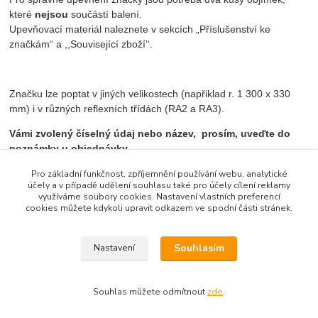
které
nejsou
součástí balení.
Upevňovací materiál naleznete v sekcích „Příslušenství ke
značkám“ a ,,Související zboží‘‘.
Značku lze poptat v jiných velikostech (napřiklad r. 1 300 x 330
mm) i v různých reflexních třídách (RA2 a RA3).
Vámi zvolený číselný údaj nebo název, prosím, uveďte do
poznámky u objednávky.
Pro základní funkčnost, zpříjemnění používání webu, analytické
účely a v případě udělení souhlasu také pro účely cílení reklamy
využíváme soubory cookies. Nastavení vlastních preferencí
Zboží zařazeno v kategoriích
cookies můžete kdykoli upravit odkazem ve spodní části stránek.
Informativní značky směrové
Souhlasím
Nastavení
Souhlas můžete odmítnout
zde
.
Vytvořeno na
Eshop-rychle.cz