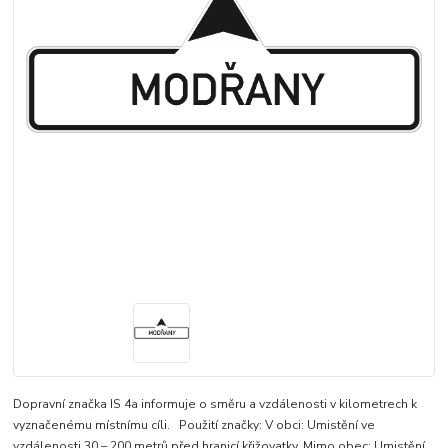
Dopravní značka IS 4a informuje o směru a vzdálenosti v kilometrech k
vyznačenému místnímu cíli. Použití značky: V obci: Umistění ve
vzdálenosti 30 – 200 metrů před hranicí křižovatky, Mimo obec: Umistění