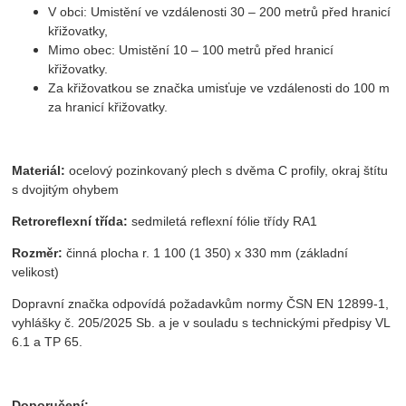
V obci: Umistění ve vzdálenosti 30 – 200 metrů před hranicí
křižovatky,
Mimo obec: Umistění 10 – 100 metrů před hranicí
křižovatky.
Za křižovatkou se značka umisťuje ve vzdálenosti do 100 m
za hranicí křižovatky.
Materiál:
ocelový pozinkovaný plech s dvěma C profily, okraj štítu
s dvojitým ohybem
Retroreflexní třída:
sedmiletá reflexní fólie třídy RA1
Rozměr:
činná plocha r. 1 100 (1 350) x 330 mm (základní
velikost)
Dopravní značka odpovídá požadavkům normy ČSN EN 12899-1,
vyhlášky č. 205/2025 Sb. a je v souladu s technickými předpisy VL
6.1 a TP 65.
Doporučení: