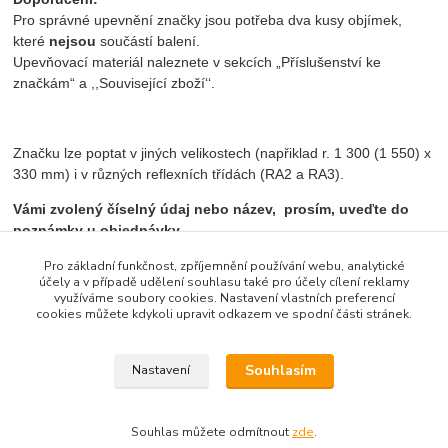
Pro správné upevnění značky jsou potřeba dva kusy objímek,
které
nejsou
součástí balení.
Upevňovací materiál naleznete v sekcích „Příslušenství ke
značkám“ a ,,Související zboží‘‘.
Značku lze poptat v jiných velikostech (napřiklad r. 1 300 (1 550) x
330 mm) i v různých reflexních třídách (RA2 a RA3).
Vámi zvolený číselný údaj nebo název, prosím, uveďte do
poznámky u objednávky.
Pro základní funkčnost, zpříjemnění používání webu, analytické
účely a v případě udělení souhlasu také pro účely cílení reklamy
využíváme soubory cookies. Nastavení vlastních preferencí
Zboží zařazeno v kategoriích
cookies můžete kdykoli upravit odkazem ve spodní části stránek.
Informativní značky směrové
Souhlasím
Nastavení
Souhlas můžete odmítnout
zde
.
Vytvořeno na
Eshop-rychle.cz