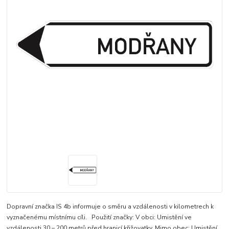
Dopravní značka IS 4b informuje o směru a vzdálenosti v kilometrech k
vyznačenému místnímu cíli. Použití značky: V obci: Umistění ve
vzdálenosti 30 – 200 metrů před hranicí křižovatky, Mimo obec: Umistění