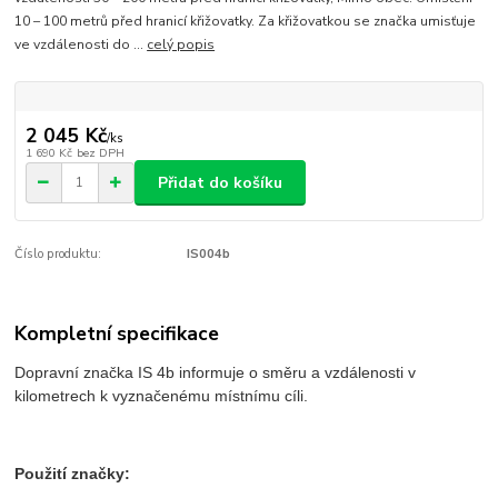
10 – 100 metrů před hranicí křižovatky. Za křižovatkou se značka umisťuje
ve vzdálenosti do ...
celý popis
2 045 Kč
/
ks
1 690 Kč
bez DPH
Přidat do košíku
Číslo produktu:
IS004b
Kompletní specifikace
Dopravní značka IS 4b informuje o směru a vzdálenosti v
kilometrech k vyznačenému místnímu cíli.
Použití značky: