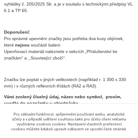
vyhlášky č. 205/2025 Sb. a je v souladu s technickými předpisy VL
6.1 a TP 65.
Doporučení:
Pro správné upevnění značky jsou potřeba dva kusy objímek,
které
nejsou
součástí balení.
Upevňovací materiál naleznete v sekcích „Příslušenství ke
značkám“ a ,,Související zboží‘‘.
Značku lze poptat v jiných velikostech (napřiklad r. 1 300 x 330
mm) i v různých reflexních třídách (RA2 a RA3).
Vámi zvolený číselný údaj, název nebo symbol, prosím,
uveďte do poznámky u objednávky.
Pro základní funkčnost, zpříjemnění používání webu, analytické
účely a v případě udělení souhlasu také pro účely cílení reklamy
využíváme soubory cookies. Nastavení vlastních preferencí
Zboží zařazeno v kategoriích
cookies můžete kdykoli upravit odkazem ve spodní části stránek.
Informativní značky směrové