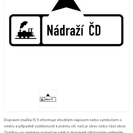
Dopravní značka IS 5 informuje vhodným nápisem nebo symbolem o
směru a případně vzdálenosti k jinému cíli, než je obec nebo část obce.
Značkou se zejména vyznačuje směr k dopravně přístupným veřejným