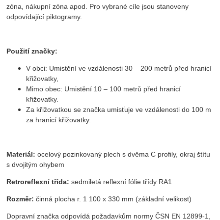
zóna, nákupní zóna apod. Pro vybrané cíle jsou stanoveny
odpovídající piktogramy.
Použití značky:
V obci: Umistění ve vzdálenosti 30 – 200 metrů před hranicí
křižovatky,
Mimo obec: Umistění 10 – 100 metrů před hranicí
křižovatky.
Za křižovatkou se značka umisťuje ve vzdálenosti do 100 m
za hranicí křižovatky.
Materiál:
ocelový pozinkovaný plech s dvěma C profily, okraj štítu
s dvojitým ohybem
Retroreflexní třída:
sedmiletá reflexní fólie třídy RA1
Rozměr:
činná plocha r. 1 100 x 330 mm (základní velikost)
Dopravní značka odpovídá požadavkům normy ČSN EN 12899-1,