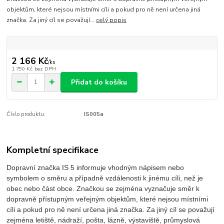
objektům, které nejsou místními cíli a pokud pro ně není určena jiná
značka. Za jiný cíl se považují...
celý popis
2 166 Kč
/
ks
1 790 Kč
bez DPH
Přidat do košíku
Číslo produktu:
IS005a
Kompletní specifikace
Dopravní značka IS 5 informuje vhodným nápisem nebo
symbolem o směru a případně vzdálenosti k jinému cíli, než je
obec nebo část obce. Značkou se zejména vyznačuje směr k
dopravně přístupným veřejným objektům, které nejsou místními
cíli a pokud pro ně není určena jiná značka. Za jiný cíl se považují
zejména letiště, nádraží, pošta, lázně, výstaviště, průmyslová