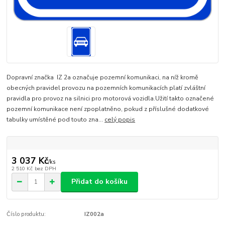
Dopravní značka IZ 2a označuje pozemní komunikaci, na níž kromě
obecných pravidel provozu na pozemních komunikacích platí zvláštní
pravidla pro provoz na silnici pro motorová vozidla.Užití takto označené
pozemní komunikace není zpoplatněno, pokud z příslušné dodatkové
tabulky umístěné pod touto zna...
celý popis
3 037 Kč
/
ks
2 510 Kč
bez DPH
Přidat do košíku
Číslo produktu:
IZ002a