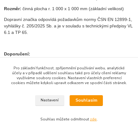
Rozměr:
činná plocha r. 1 000 x 1 000 mm (základní velikost)
Dopravní značka odpovídá požadavkům normy ČSN EN 12899-1,
vyhlášky č. 205/2025 Sb. a je v souladu s technickými předpisy VL
6.1 a TP 65.
Doporučení:
Pro správné upevnění značky jsou potřeba dva kusy objímek,
které
nejsou
součástí balení.
Pro základní funkčnost, zpříjemnění používání webu, analytické
účely a v případě udělení souhlasu také pro účely cílení reklamy
Upevňovací materiál naleznete v sekcích „Příslušenství ke
využíváme soubory cookies. Nastavení vlastních preferencí
značkám“ a ,,Související zboží‘‘.
cookies můžete kdykoli upravit odkazem ve spodní části stránek.
Souhlasím
Nastavení
Značku lze poptat v různých reflexních třídách (RA2 a RA3).
Souhlas můžete odmítnout
zde
.
Zboží zařazeno v kategoriích
Informativní značky zónové