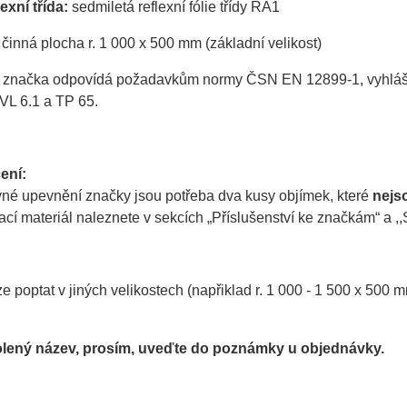
exní třída:
sedmiletá reflexní fólie třídy RA1
činná plocha r. 1 000 x 500 mm (základní velikost)
 značka odpovídá požadavkům normy ČSN EN 12899-1, vyhlášky 
VL 6.1 a TP 65.
ení:
vné upevnění značky jsou potřeba dva kusy objímek, které
nejs
í materiál naleznete v sekcích „Příslušenství ke značkám“ a ,,S
e poptat v jiných velikostech (napřiklad r. 1 000 - 1 500 x 500 m
lený název, prosím, uveďte do poznámky u objednávky
.