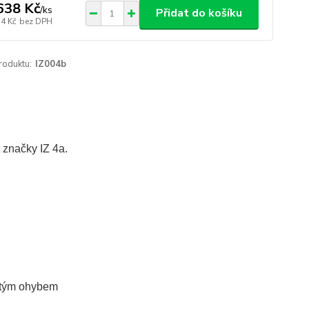
638 Kč
/
ks
Přidat do košíku
54 Kč
bez DPH
roduktu:
IZ004b
 značky IZ 4a.
jitým ohybem