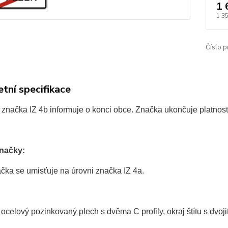
1 
1 3
Číslo p
tní specifikace
značka IZ 4b informuje o konci obce. Značka ukončuje platnost
značky:
čka se umisťuje na úrovni značka IZ 4a.
ocelový pozinkovaný plech s dvěma C profily, okraj štítu s dvo