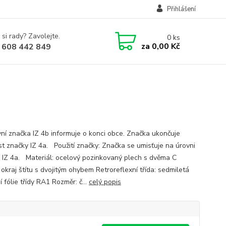
Přihlášení
 si rady? Zavolejte.
0
ks
za
0,00 Kč
 608 442 849
ní značka IZ 4b informuje o konci obce. Značka ukončuje
st značky IZ 4a. Použití značky: Značka se umisťuje na úrovni
 IZ 4a. Materiál: ocelový pozinkovaný plech s dvěma C
, okraj štítu s dvojitým ohybem Retroreflexní třída: sedmiletá
í fólie třídy RA1 Rozměr: č...
celý popis