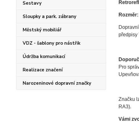
Retrorefl
Sestavy
Rozměr:
Sloupky a park. zábrany
Dopravní
Městský mobiliář
předpisy 
VDZ - šablony pro nástřik
Údržba komunikací
Doporuč
Pro sprá
Realizace značení
Upevňovac
Narozeninové dopravní značky
Značku lz
RA3).
Vámi zvo