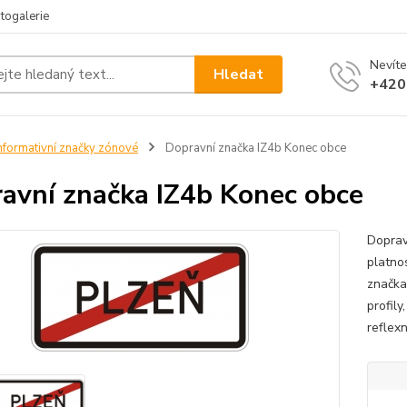
togalerie
Nevíte
Hledat
+420
nformativní značky zónové
Dopravní značka IZ4b Konec obce
avní značka IZ4b Konec obce
Doprav
platno
značka
profily
reflexn