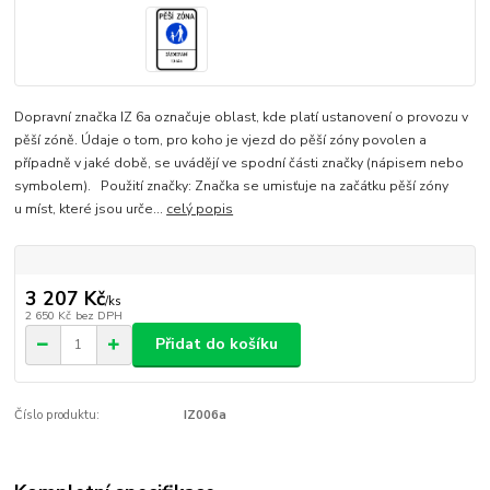
Dopravní značka IZ 6a označuje oblast, kde platí ustanovení o provozu v
pěší zóně. Údaje o tom, pro koho je vjezd do pěší zóny povolen a
případně v jaké době, se uvádějí ve spodní části značky (nápisem nebo
symbolem). Použití značky: Značka se umisťuje na začátku pěší zóny
u míst, které jsou urče...
celý popis
3 207 Kč
/
ks
2 650 Kč
bez DPH
Přidat do košíku
Číslo produktu:
IZ006a