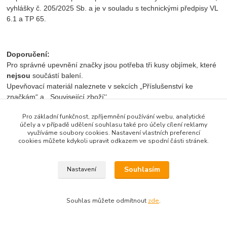
vyhlášky č. 205/2025 Sb. a je v souladu s technickými předpisy VL
6.1 a TP 65.
Doporučení:
Pro správné upevnění značky jsou potřeba tři kusy objímek, které
nejsou
součástí balení.
Upevňovací materiál naleznete v sekcích „Příslušenství ke
značkám“ a ,,Související zboží‘‘.
Pro základní funkčnost, zpříjemnění používání webu, analytické
účely a v případě udělení souhlasu také pro účely cílení reklamy
Značku lze poptat v jiných velikostech (napřiklad r. 750 x 750 mm
využíváme soubory cookies. Nastavení vlastních preferencí
cookies můžete kdykoli upravit odkazem ve spodní části stránek.
a r. 750 x 1 000 mm) i v různých reflexních třídách (RA2 a RA3).
Vámi zvolený časový údaj, nápis nebo symbol, prosím,
Souhlasím
Nastavení
uveďte do poznámky u objednávky
.
Souhlas můžete odmítnout
zde
.
Zboží zařazeno v kategoriích