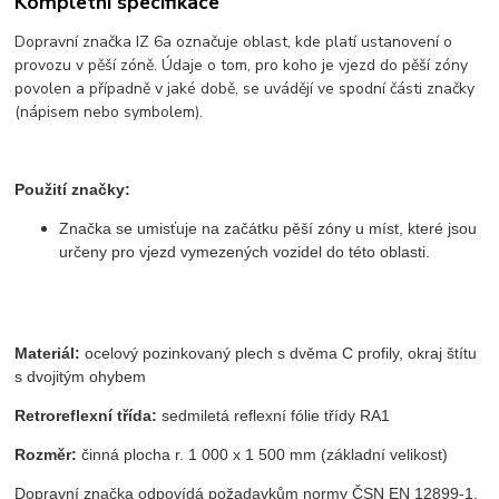
Kompletní specifikace
Dopravní značka IZ 6a označuje oblast, kde platí ustanovení o
provozu v pěší zóně. Údaje o tom, pro koho je vjezd do pěší zóny
povolen a případně v jaké době, se uvádějí ve spodní části značky
(nápisem nebo symbolem).
Použití značky:
Značka se umisťuje na začátku pěší zóny u míst, které jsou
určeny pro vjezd vymezených vozidel do této oblasti.
Materiál:
ocelový pozinkovaný plech s dvěma C profily, okraj štítu
s dvojitým ohybem
Retroreflexní třída:
sedmiletá reflexní fólie třídy RA1
Rozměr:
činná plocha r. 1 000 x 1 500 mm (základní velikost)
Dopravní značka odpovídá požadavkům normy ČSN EN 12899-1,