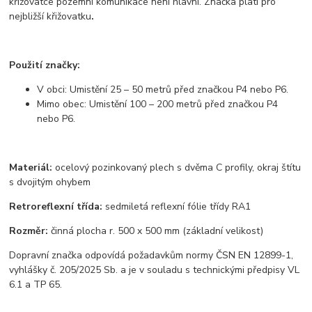
křižovatce pozemní komunikace není hlavní. Značka platí pro
nejbližší křižovatku
.
Použití značky:
V obci: Umistění 25 – 50 metrů před značkou P4 nebo P6.
Mimo obec: Umistění 100 – 200 metrů před značkou P4
nebo P6.
Materiál:
ocelový pozinkovaný plech s dvěma C profily, okraj štítu
s dvojitým ohybem
Retroreflexní třída:
sedmiletá reflexní fólie třídy RA1
Rozměr:
činná plocha r. 500 x 500 mm (základní velikost)
Dopravní značka odpovídá požadavkům normy ČSN EN 12899-1,
vyhlášky č. 205/2025 Sb. a je v souladu s technickými předpisy VL
6.1 a TP 65.