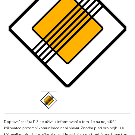
Dopravní značka P 3 se uživá k informování o tom, že na nejbližší
křižovatce pozemní komunikace není hlavní. Značka platí pro nejbližší
křižovatku. Použití značky: V obci: Umistění 25 – 50 metrů před značkou