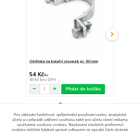
Objímka na kulatý sloupek pr. 60 mm
Objímka hra
54 Kč
54 Kč
/
ks
/
ks
45 Kč
bez DPH
45 Kč
bez D
Přidat do košíku
Pro základní funkčnost, zpříjemnění používání webu, analytické
účely a v případě udělení souhlasu také pro účely cílení reklamy
využíváme soubory cookies. Nastavení vlastních preferencí
Zboží zařazeno v kategoriích
cookies můžete kdykoli upravit odkazem ve spodní části stránek.
Značky upravující přednost