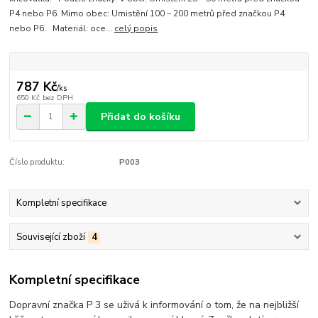
P4 nebo P6. Mimo obec: Umistění 100 – 200 metrů před značkou P4
nebo P6. Materiál: oce...
celý popis
787 Kč
/
ks
650 Kč
bez DPH
Přidat do košíku
Číslo produktu:
P003
Kompletní specifikace
Související zboží
4
Kompletní specifikace
Dopravní značka P 3 se uživá k informování o tom, že na nejbližší