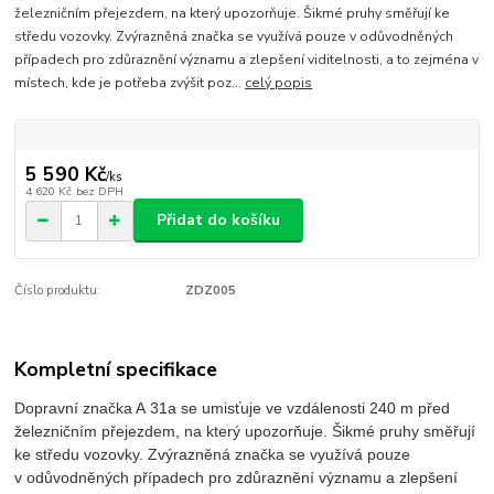
železničním přejezdem, na který upozorňuje. Šikmé pruhy směřují ke
středu vozovky. Zvýrazněná značka se využívá pouze v odůvodněných
případech pro zdůraznění významu a zlepšení viditelnosti, a to zejména v
místech, kde je potřeba zvýšit poz...
celý popis
5 590 Kč
/
ks
4 620 Kč
bez DPH
Přidat do košíku
Číslo produktu:
ZDZ005
Kompletní specifikace
Dopravní značka A 31a se umisťuje ve vzdálenosti 240 m před
železničním přejezdem, na který upozorňuje. Šikmé pruhy směřují
ke středu vozovky. Zvýrazněná značka se využívá pouze
v odůvodněných případech pro zdůraznění významu a zlepšení