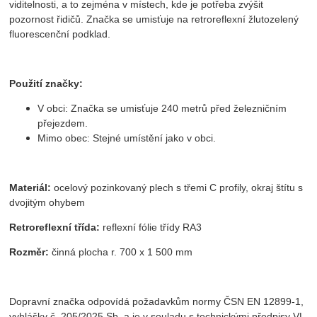
viditelnosti, a to zejména v místech, kde je potřeba zvýšit
pozornost řidičů. Značka se umisťuje na retroreflexní žlutozelený
fluorescenční podklad.
Použití značky:
V obci: Značka se umisťuje 240 metrů před železničním
přejezdem.
Mimo obec: Stejné umístění jako v obci.
Materiál:
ocelový pozinkovaný plech s třemi C profily, okraj štítu s
dvojitým ohybem
Retroreflexní třída:
reflexní fólie třídy RA3
Rozměr:
činná plocha r. 700 x 1 500 mm
Dopravní značka odpovídá požadavkům normy ČSN EN 12899-1,
vyhlášky č. 205/2025 Sb. a je v souladu s technickými předpisy VL