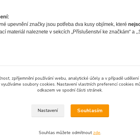
ení:
vné upevnění značky jsou potřeba dva kusy objímek, které
nejs
í materiál naleznete v sekcích „Příslušenství ke značkám“ a ,,S
zařazeno v kategoriích
čnost, zpříjemnění používání webu, analytické účely a v případě udělení
zněné dopravní
y využíváme soubory cookies. Nastavení vlastních preferencí cookies mů
y
odkazem ve spodní části stránek.
Souhlasím
Nastavení
Souhlas můžete odmítnout
zde
.