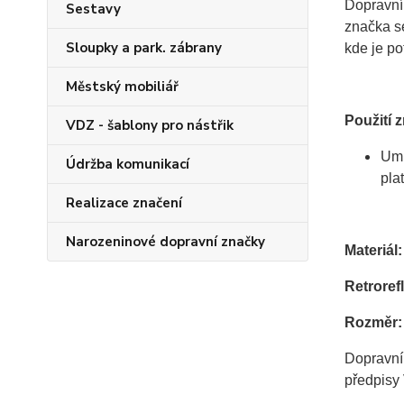
Dopravní 
Sestavy
značka s
Sloupky a park. zábrany
kde je po
Městský mobiliář
Použití 
VDZ - šablony pro nástřik
Umí
Údržba komunikací
pla
Realizace značení
Narozeninové dopravní značky
Materiál:
Retrorefl
Rozměr:
Dopravní
předpisy 