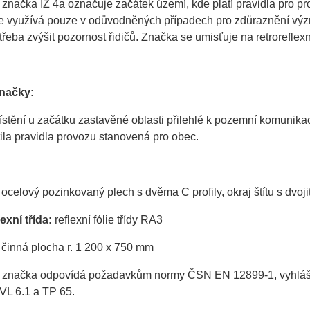
značka IZ 4a označuje začátek území, kde platí pravidla pro p
e využívá pouze v odůvodněných případech pro zdůraznění význa
třeba zvýšit pozornost řidičů. Značka se umisťuje na retroreflex
značky:
stění u začátku zastavěné oblasti přilehlé k pozemní komunikaci
tila pravidla provozu stanovená pro obec.
ocelový pozinkovaný plech s dvěma C profily, okraj štítu s dvo
exní třída:
reflexní fólie třídy RA3
činná plocha r. 1 200 x 750 mm
 značka odpovídá požadavkům normy ČSN EN 12899-1, vyhlášky 
VL 6.1 a TP 65.