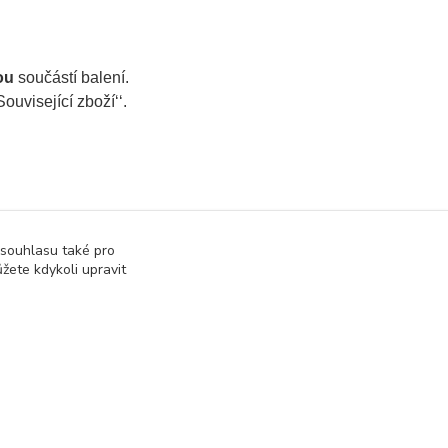
ou
součástí balení.
ouvisející zboží‘‘.
 souhlasu také pro
žete kdykoli upravit
Vytvořeno na
Eshop-rychle.cz