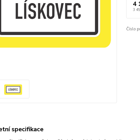
4 
3 4
Číslo p
tní specifikace