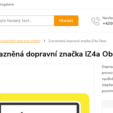
togalerie
Nevíte
Hledat
+420
výrazněné dopravní značky
Zvýrazněná dopravní značka IZ4a Obec
azněná dopravní značka IZ4a Ob
Doprav
provoz
využív
zlepšen
pozorno