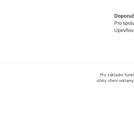
Doporuč
Pro sprá
Upevňovac
Zboží 
Pro základní funk
Zvýra
účely cílení reklam
značk