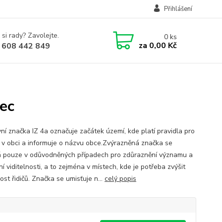
Přihlášení
 si rady? Zavolejte.
0
ks
za
0,00 Kč
 608 442 849
ec
ní značka IZ 4a označuje začátek území, kde platí pravidla pro
 v obci a informuje o názvu obce.Zvýrazněná značka se
á pouze v odůvodněných případech pro zdůraznění významu a
í viditelnosti, a to zejména v místech, kde je potřeba zvýšit
st řidičů. Značka se umisťuje n...
celý popis