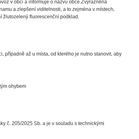
rovoz v obci a informuje o názvu obce.Zvýrazněná
mu a zlepšení viditelnosti, a to zejména v místech,
ní žlutozelený fluorescenční podklad.
, případně až u místa, od kterého je nutno stanovit, aby
jitým ohybem
č. 205/2025 Sb. a je v souladu s technickými