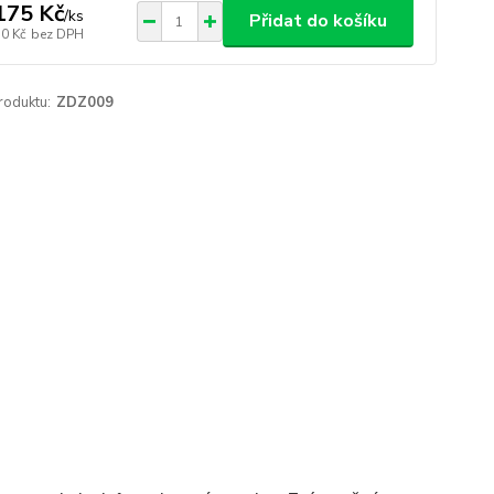
175 Kč
/
ks
Přidat do košíku
50 Kč
bez DPH
roduktu:
ZDZ009