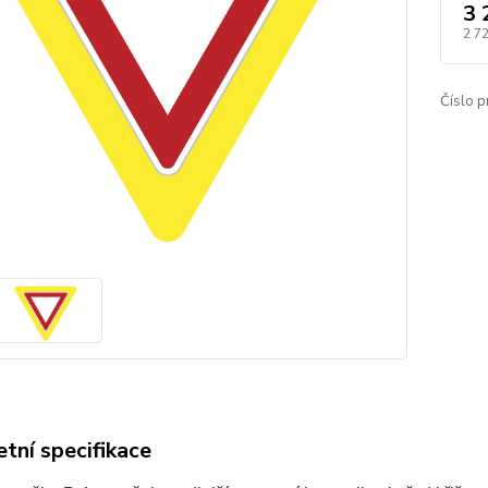
3 
2 7
Číslo p
tní specifikace