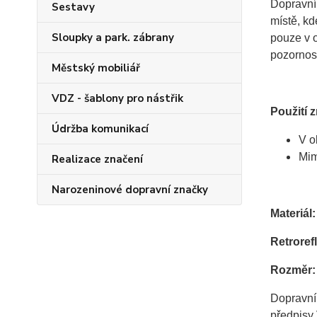
Dopravní
Sestavy
místě, kd
Sloupky a park. zábrany
pouze v o
pozornost
Městský mobiliář
VDZ - šablony pro nástřik
Použití 
Údržba komunikací
V o
Mim
Realizace značení
Narozeninové dopravní značky
Materiál:
Retrorefl
Rozměr:
Dopravní
předpisy 