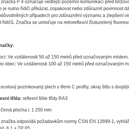
 značka P 4 označuje vedlejší pozemní komunikaci před křižov
e je nutno řidiči přikázat, zopakovat nebo zdůraznit povinnost 
důvodněných případech pro zdůraznění významu a zlepšení vidit
 řidičů. Značka se umisťuje na retroreflexní žlutozelený fluore
značky:
bci: Ve vzdálenosti 50 až 150 metrů před označovaným místem.
o obec: Ve vzdálenosti 100 až 150 metrů před označovaným m
ocelový pozinkovaný plech s třemi C profily, okraj štítu s dvoj
exní třída:
reflexní fólie třídy RA3
činná plocha r. 1 250 mm
 značka odpovídá požadavkům normy ČSN EN 12899-1, vyhlášky 
VL 6.1 a TP 65.