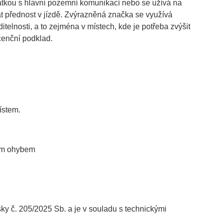
atkou s hlavní pozemní komunikací nebo se užívá na
dát přednost v jízdě. Zvýrazněná značka se využívá
elnosti, a to zejména v místech, kde je potřeba zvýšit
scenční podklad.
ístem.
itým ohybem
č. 205/2025 Sb. a je v souladu s technickými