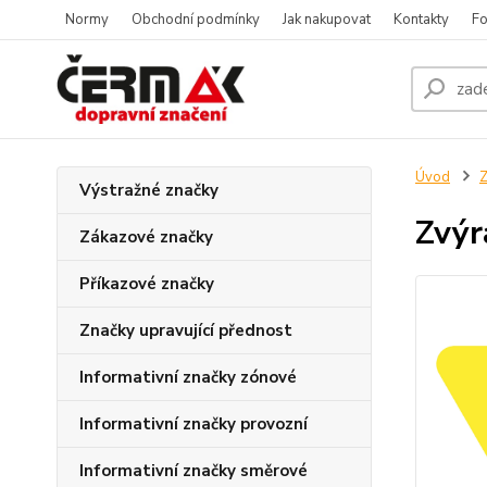
Normy
Obchodní podmínky
Jak nakupovat
Kontakty
Fo
Úvod
Z
Výstražné značky
Zvýr
Zákazové značky
Příkazové značky
Značky upravující přednost
Informativní značky zónové
Informativní značky provozní
Informativní značky směrové