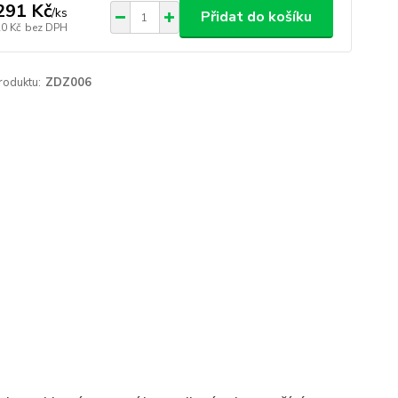
291 Kč
/
ks
Přidat do košíku
20 Kč
bez DPH
roduktu:
ZDZ006