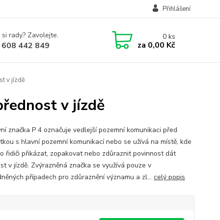
Přihlášení
 si rady? Zavolejte.
0
ks
za
0,00 Kč
 608 442 849
t v jízdě
řednost v jízdě
ní značka P 4 označuje vedlejší pozemní komunikaci před
atkou s hlavní pozemní komunikací nebo se užívá na místě, kde
o řidiči přikázat, zopakovat nebo zdůraznit povinnost dát
st v jízdě. Zvýrazněná značka se využívá pouze v
něných případech pro zdůraznění významu a zl...
celý popis