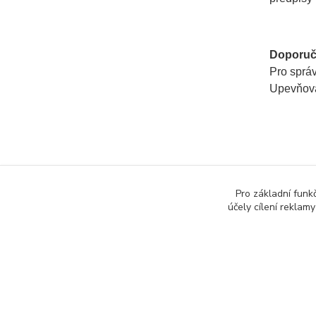
Doporuč
Pro správ
Upevňovac
Zboží 
Pro základní funk
Zvýra
účely cílení reklam
značk