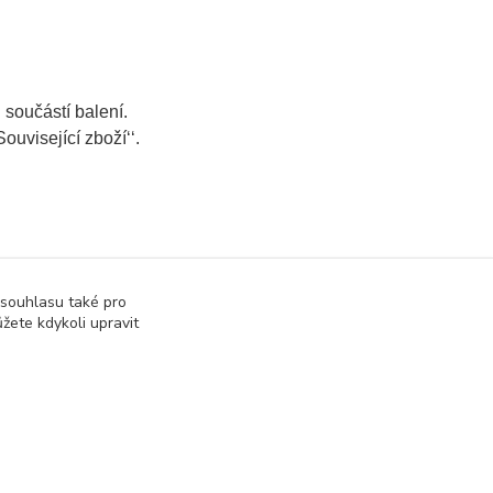
u
součástí balení.
ouvisející zboží‘‘.
 souhlasu také pro
žete kdykoli upravit
Vytvořeno na
Eshop-rychle.cz