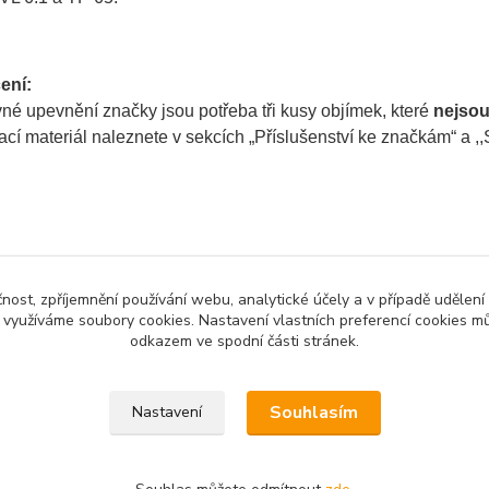
ení:
né upevnění značky jsou potřeba tři kusy objímek, které
nejso
í materiál naleznete v sekcích „Příslušenství ke značkám“ a ,,S
zařazeno v kategoriích
čnost, zpříjemnění používání webu, analytické účely a v případě udělení
zněné dopravní
y využíváme soubory cookies. Nastavení vlastních preferencí cookies mů
y
odkazem ve spodní části stránek.
Souhlasím
Nastavení