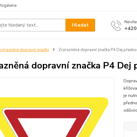
togalerie
Nevíte
Hledat
+420
výrazněné dopravní značky
Zvýrazněná dopravní značka P4 Dej přednos
azněná dopravní značka P4 Dej p
Doprav
křižov
je nutn
předno
odůvod