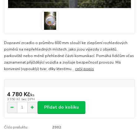
Dopravní zrcadlo o průměru 600 mm slouží ke zlepšení rozhledových
poměrů na nepřehledných místech, jako jsou výjezdy z objektů,
parkoviště nebo méně přehledné části komunikací. Pomáhá řidičům včas
zaznamenat přijíždějící vozidla a zvyšuje bezpečnost provozu. Má
konvexní (vypouklý) tvar, díky kterému...
celý popis
4 780 Kč
/
ks
3 950 Kč
bez DPH
Přidat do košíku
Číslo produktu:
Z002