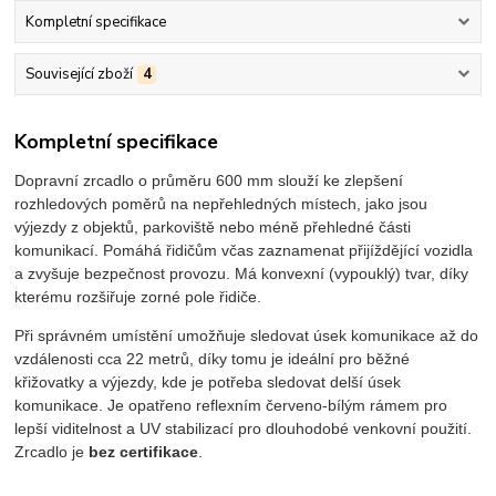
Kompletní specifikace
Související zboží
4
Kompletní specifikace
Dopravní zrcadlo o průměru 600 mm slouží ke zlepšení
rozhledových poměrů na nepřehledných místech, jako jsou
výjezdy z objektů, parkoviště nebo méně přehledné části
komunikací. Pomáhá řidičům včas zaznamenat přijíždějící vozidla
a zvyšuje bezpečnost provozu. Má konvexní (vypouklý) tvar, díky
kterému rozšiřuje zorné pole řidiče.
Při správném umístění umožňuje sledovat úsek komunikace až do
vzdálenosti cca 22 metrů, díky tomu je ideální pro běžné
křižovatky a výjezdy, kde je potřeba sledovat delší úsek
komunikace. Je opatřeno reflexním červeno-bílým rámem pro
lepší viditelnost a UV stabilizací pro dlouhodobé venkovní použití.
Zrcadlo je
bez certifikace
.