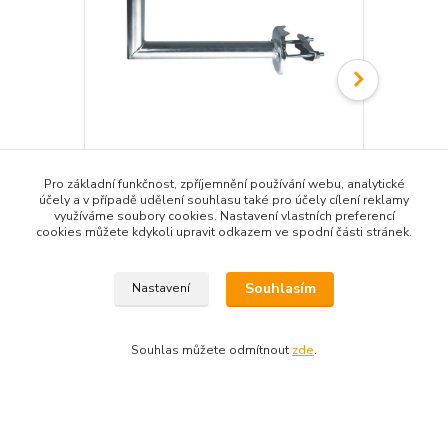
Konzola na dopravní zrcadlo
Sloupek FeZ
Pro základní funkčnost, zpříjemnění používání webu, analytické
593 Kč
956 Kč
účely a v případě udělení souhlasu také pro účely cílení reklamy
/
ks
/
ks
využíváme soubory cookies. Nastavení vlastních preferencí
490 Kč
bez DPH
790 Kč
bez 
cookies můžete kdykoli upravit odkazem ve spodní části stránek.
Přidat do košíku
Souhlasím
Nastavení
Souhlas můžete odmítnout
zde
.
Zboží zařazeno v kategoriích
Dopravní zrcadla