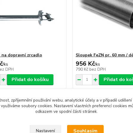
 na dopravní zrcadlo
Sloupek FeZN pr. 60 mm / d
č
956 Kč
/
ks
/
ks
ez DPH
790 Kč
bez DPH
Přidat do košíku
Přidat do ko
čnost, zpříjemnění používání webu, analytické účely a v případě udělení
y využíváme soubory cookies. Nastavení vlastních preferencí cookies mů
odkazem ve spodní části stránek.
zařazeno v kategoriích
Souhlasím
Nastavení