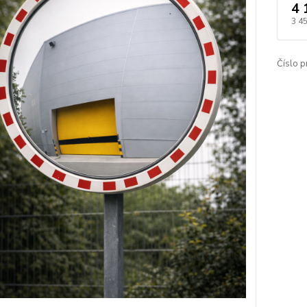
4 
3 4
Číslo p