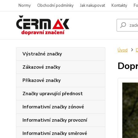
Normy
Obchodní podmínky
Jak nakupovat
Kontakty
Fo
Úvod
D
Výstražné značky
Dopr
Zákazové značky
Příkazové značky
Značky upravující přednost
Informativní značky zónové
Informativní značky provozní
Informativní značky směrové