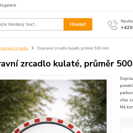
togalerie
Nevíte
Hledat
+420
opravní zrcadla
Dopravní zrcadlo kulaté, průměr 500 mm
avní zrcadlo kulaté, průměr 50
Doprav
poměrů
parkov
včas z
Má kon