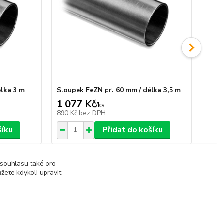
élka 3 m
Sloupek FeZN pr. 60 mm / délka 3,5 m
Sl
1 077 Kč
1 
/
ks
890 Kč
bez DPH
1 
šíku
Přidat do košíku
 souhlasu také pro
žete kdykoli upravit