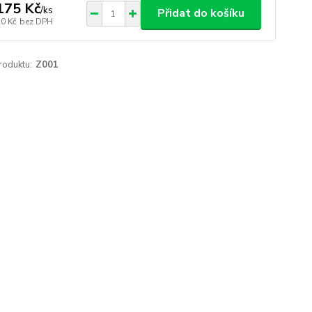
175 Kč
/
ks
Přidat do košíku
50 Kč
bez DPH
roduktu:
Z001