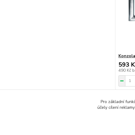
Konzola
593 K
490 Kč
b
Pro základní funk
účely cílení reklam
Zboží 