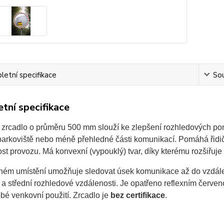
etní specifikace
Sou
tní specifikace
 zrcadlo o průměru 500 mm slouží ke zlepšení rozhledových pom
parkoviště nebo méně přehledné části komunikací. Pomáhá řidič
t provozu. Má konvexní (vypouklý) tvar, díky kterému rozšiřuje 
vném umístění umožňuje sledovat úsek komunikace až do vzdále
í a střední rozhledové vzdálenosti. Je opatřeno reflexním červen
bé venkovní použití. Zrcadlo je
bez certifikace
.