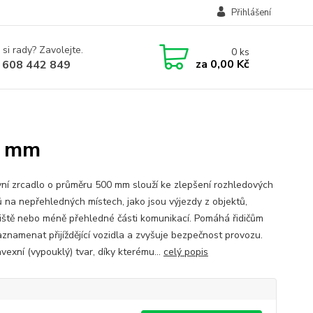
Přihlášení
 si rady? Zavolejte.
0
ks
za
0,00 Kč
 608 442 849
0 mm
ní zrcadlo o průměru 500 mm slouží ke zlepšení rozhledových
 na nepřehledných místech, jako jsou výjezdy z objektů,
iště nebo méně přehledné části komunikací. Pomáhá řidičům
aznamenat přijíždějící vozidla a zvyšuje bezpečnost provozu.
vexní (vypouklý) tvar, díky kterému...
celý popis