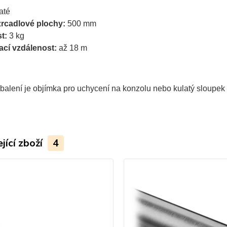
até
rcadlové plochy:
500 mm
t:
3 kg
ací vzdálenost:
až 18 m
 balení je objímka pro uchycení na konzolu nebo kulatý sloupe
jící zboží
4