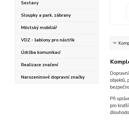
Sestavy
Sloupky a park. zábrany
Městský mobiliář
VDZ - šablony pro nástřik
Kompl
Údržba komunikací
Komple
Realizace značení
Dopravní
Narozeninové dopravní značky
objektů, 
bezpečnos
Při sprá
pro kratš
dlouhodo