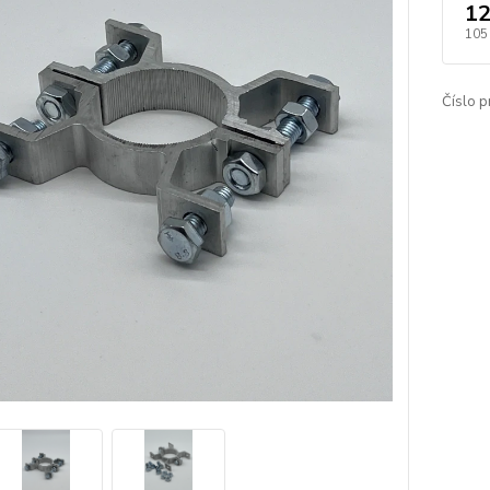
12
105
Číslo p