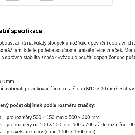
tní specifikace
oboustranná na kulatý sloupek umožňuje upevnění dopravních z
 montáž tam, kde je potřeba současné umístění více značek. M
 a správná stabilita značek vyžaduje použití doporučeného poč
60 mm
í materiál:
pozinkovaná matice a šroub M10 × 30 mm šestihran
ený počet objímek podle rozměru značky:
s
– pro rozměry 500 × 150 mm a 500 × 300 mm
s
– pro rozměry od 500 × 500 mm, 500 x 700 až do rozměru 10
s
– pro větší rozměry (např. 1000 × 1500 mm)