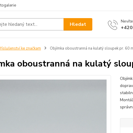
togalerie
Nevíte
Hledat
+420
říslušenství ke značkam
Objímka oboustranná na kulatý sloupek pr. 60
mka oboustranná na kulatý slou
Objímk
doprav
stabil
Montáž
správn