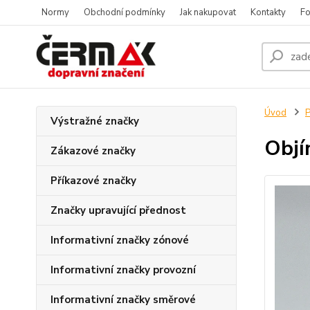
Normy
Obchodní podmínky
Jak nakupovat
Kontakty
Fo
Úvod
P
Výstražné značky
Objí
Zákazové značky
Příkazové značky
Značky upravující přednost
Informativní značky zónové
Informativní značky provozní
Informativní značky směrové