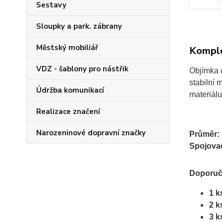
Sestavy
Sloupky a park. zábrany
Městský mobiliář
Komple
VDZ - šablony pro nástřik
Objímka 
stabilní
Údržba komunikací
materiálu
Realizace značení
Narozeninové dopravní značky
Průměr:
Spojovac
Doporuč
1 k
2 k
3 k