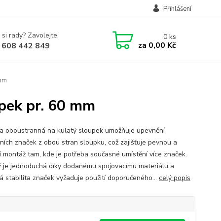
Přihlášení
 si rady? Zavolejte.
0
ks
za
0,00 Kč
 608 442 849
 mm
pek pr. 60 mm
a oboustranná na kulatý sloupek umožňuje upevnění
ních značek z obou stran sloupku, což zajišťuje pevnou a
ní montáž tam, kde je potřeba současné umístění více značek.
 je jednoduchá díky dodanému spojovacímu materiálu a
á stabilita značek vyžaduje použití doporučeného...
celý popis