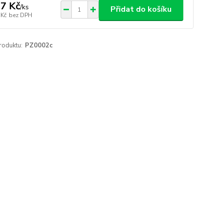
7 Kč
/
ks
Přidat do košíku
 Kč
bez DPH
roduktu:
PZ0002c