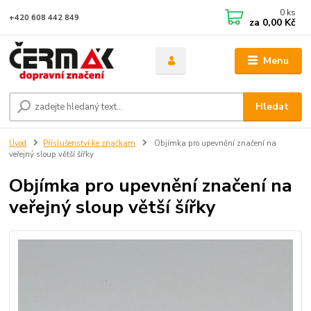
0
ks
+420 608 442 849
za
0,00 Kč
Menu
Hledat
Úvod
Příslušenství ke značkam
Objímka pro upevnění značení na
veřejný sloup větší šířky
Objímka pro upevnění značení na
veřejný sloup větší šířky