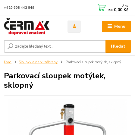
0
ks
+420 608 442 849
za
0,00 Kč
Menu
Hledat
Úvod
Sloupky a park. zábrany
Parkovací sloupek motýlek, sklopný
Parkovací sloupek motýlek,
sklopný