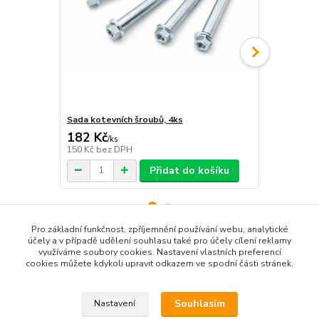
Sada kotevních šroubů, 4ks
Montážní p
182 Kč
835 Kč
/
ks
/
ks
150 Kč
bez DPH
690 Kč
bez 
Přidat do košíku
Pro základní funkčnost, zpříjemnění používání webu, analytické
účely a v případě udělení souhlasu také pro účely cílení reklamy
využíváme soubory cookies. Nastavení vlastních preferencí
Zboží zařazeno v kategoriích
cookies můžete kdykoli upravit odkazem ve spodní části stránek.
Sloupky a park. zábrany
Souhlasím
Nastavení