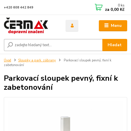
0
ks
+420 608 442 849
za
0,00 Kč
Menu
Hledat
Úvod
Sloupky a park. zábrany
Parkovací sloupek pevný, fixní k
zabetonování
Parkovací sloupek pevný, fixní k
zabetonování