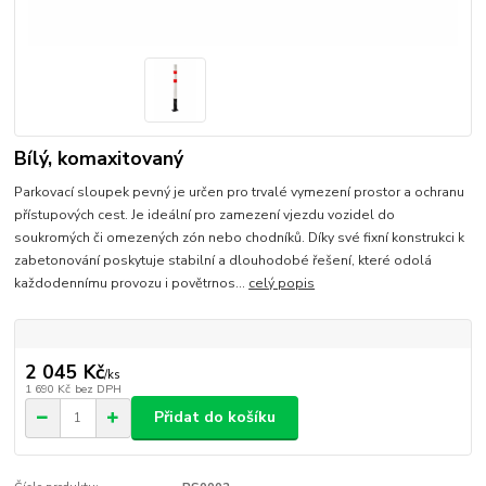
Bílý, komaxitovaný
Parkovací sloupek pevný je určen pro trvalé vymezení prostor a ochranu
přístupových cest. Je ideální pro zamezení vjezdu vozidel do
soukromých či omezených zón nebo chodníků. Díky své fixní konstrukci k
zabetonování poskytuje stabilní a dlouhodobé řešení, které odolá
každodennímu provozu i povětrnos...
celý popis
2 045 Kč
/
ks
1 690 Kč
bez DPH
Přidat do košíku