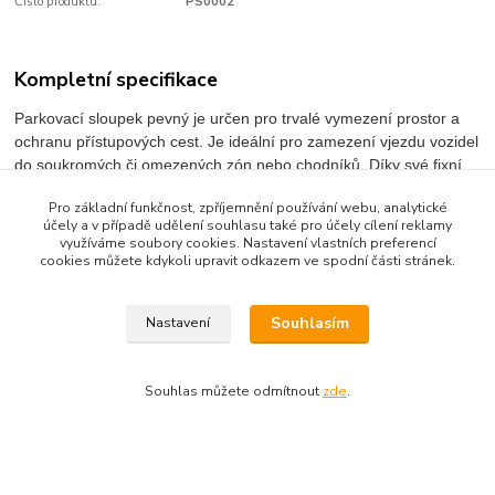
Číslo produktu:
PS0002
Kompletní specifikace
Parkovací sloupek pevný je určen pro trvalé vymezení prostor a
ochranu přístupových cest. Je ideální pro zamezení vjezdu vozidel
do soukromých či omezených zón nebo chodníků. Díky své fixní
konstrukci k zabetonování poskytuje stabilní a dlouhodobé řešení,
Pro základní funkčnost, zpříjemnění používání webu, analytické
které odolá každodennímu provozu i povětrnostním vlivům.
účely a v případě udělení souhlasu také pro účely cílení reklamy
využíváme soubory cookies. Nastavení vlastních preferencí
cookies můžete kdykoli upravit odkazem ve spodní části stránek.
Rozměry:
810 x 60 x 60 mm
Souhlasím
Nastavení
Materiál:
žárově pozinkovaná ocel, lakovaný povrch
Souhlas můžete odmítnout
zde
.
Zboží zařazeno v kategoriích
Sloupky a park. zábrany