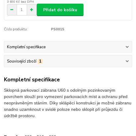
3 690 Kč
bez DPH
Přidat do košíku
Číslo produktu:
PS0015
Kompletní specifikace
Související zboží
1
Kompletní specifikace
Sklopná parkovací zábrana U60 s odolným pozinkovaným
povrchem slouží pro vymezení parkovacích míst a ochranu před
neoprávněným stáním. Díky sklápěcí konstrukci je možné zábranu
snadno uzamknout v svislé poloze nebo sklopit při průjezdu či
údržbě prostoru.