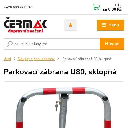
0
ks
+420 608 442 849
za
0,00 Kč
Menu
Hledat
Úvod
Sloupky a park. zábrany
Parkovací zábrana U80, sklopná
Parkovací zábrana U80, sklopná