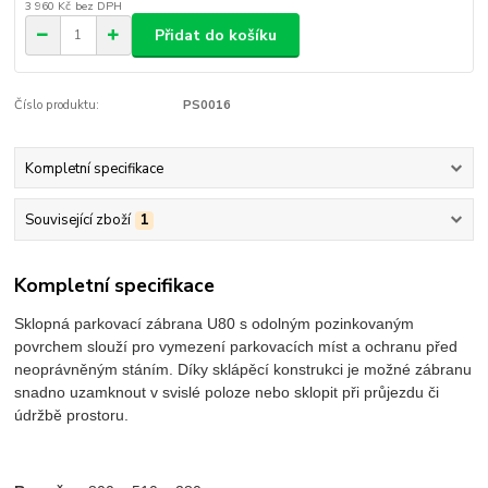
3 960 Kč
bez DPH
Přidat do košíku
Číslo produktu:
PS0016
Kompletní specifikace
Související zboží
1
Kompletní specifikace
Sklopná parkovací zábrana U80 s odolným pozinkovaným
povrchem slouží pro vymezení parkovacích míst a ochranu před
neoprávněným stáním. Díky sklápěcí konstrukci je možné zábranu
snadno uzamknout v svislé poloze nebo sklopit při průjezdu či
údržbě prostoru.