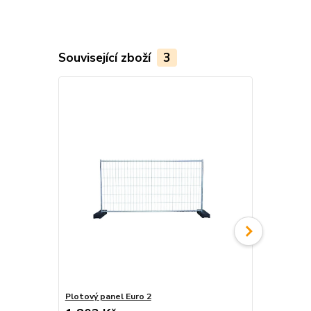
Související zboží
3
Plotový panel Euro 2
Davová barié