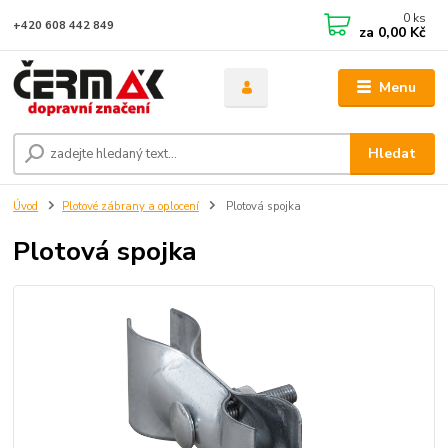
0
ks
+420 608 442 849
za
0,00 Kč
Menu
Hledat
Úvod
Plotové zábrany a oplocení
Plotová spojka
Plotová spojka