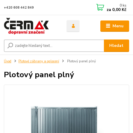
0
ks
+420 608 442 849
za
0,00 Kč
Menu
Hledat
Úvod
Plotové zábrany a oplocení
Plotový panel plný
Plotový panel plný