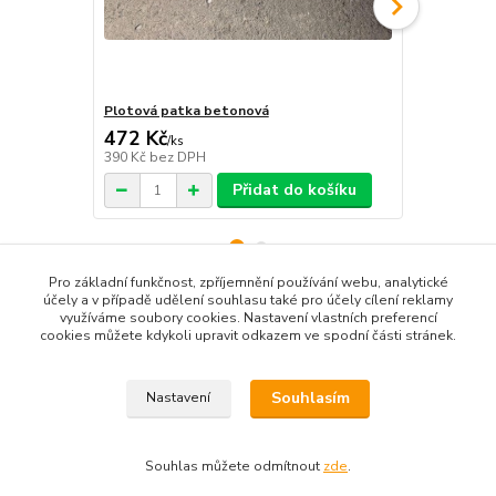
Plotová patka betonová
Plotová pat
472 Kč
593 Kč
/
ks
/
ks
390 Kč
bez DPH
490 Kč
bez 
Přidat do košíku
Pro základní funkčnost, zpříjemnění používání webu, analytické
účely a v případě udělení souhlasu také pro účely cílení reklamy
využíváme soubory cookies. Nastavení vlastních preferencí
Zboží zařazeno v kategoriích
cookies můžete kdykoli upravit odkazem ve spodní části stránek.
Plotové zábrany a oplocení
Souhlasím
Nastavení
Souhlas můžete odmítnout
zde
.
Vytvořeno na
Eshop-rychle.cz