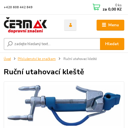
0
ks
+420 608 442 849
za
0,00 Kč
Menu
Hledat
Úvod
Příslušenství ke značkam
Ruční utahovací kleště
Ruční utahovací kleště