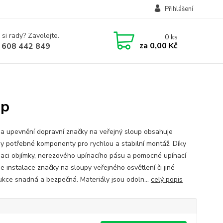
Přihlášení
 si rady? Zavolejte.
0
ks
za
0,00 Kč
 608 442 849
up
a upevnění dopravní značky na veřejný sloup obsahuje
y potřebné komponenty pro rychlou a stabilní montáž. Díky
aci objímky, nerezového upínacího pásu a pomocné upínací
e instalace značky na sloupy veřejného osvětlení či jiné
ukce snadná a bezpečná. Materiály jsou odoln...
celý popis