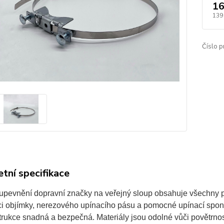
16
139
Číslo p
tní specifikace
upevnění dopravní značky na veřejný sloup obsahuje všechny p
i objímky, nerezového upínacího pásu a pomocné upínací spony 
trukce snadná a bezpečná. Materiály jsou odolné vůči povětrnos