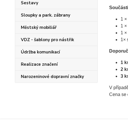
Sestavy
Součásti
Sloupky a park. zábrany
1 ×
1 ×
Městský mobiliář
1 ×
VDZ - šablony pro nástřik
1× 
Doporuč
Údržba komunikací
1 k
Realizace značení
2 k
Narozeninové dopravní značky
3 k
V případě
Cena se o