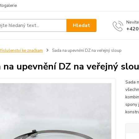
togalerie
Nevíte
Hledat
+420
říslušenství ke značkam
Sada na upevnění DZ na veřejný sloup
 na upevnění DZ na veřejný slo
Sada n
všechn
kombin
spony j
konstr