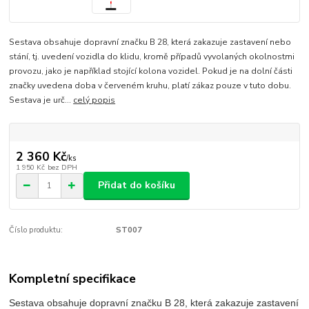
Sestava obsahuje dopravní značku B 28, která zakazuje zastavení nebo
stání, tj. uvedení vozidla do klidu, kromě případů vyvolaných okolnostmi
provozu, jako je například stojící kolona vozidel. Pokud je na dolní části
značky uvedena doba v červeném kruhu, platí zákaz pouze v tuto dobu.
Sestava je urč...
celý popis
2 360 Kč
/
ks
1 950 Kč
bez DPH
Přidat do košíku
Číslo produktu:
ST007
Kompletní specifikace
Sestava obsahuje dopravní značku B 28, která zakazuje zastavení