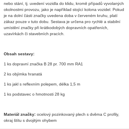
nebo stání, tj. uvedení vozidla do klidu, kromě případů vyvolaných
okolnostmi provozu, jako je například stojící kolona vozidel. Pokud
je na dolní části značky uvedena doba v červeném kruhu, platí
zákaz pouze v tuto dobu. Sestava je určena pro rychlé a stabilní
umístění značky při krátkodobých dopravních opatřeních,
uzavírkách či stavebních pracích.
Obsah sestavy:
1 ks dopravní značka B 28 pr. 700 mm RA1
2 ks objímka hranatá
1 ks jakl s reflexním polepem, délka 1,5 m
1 ks podstavec o hmotnosti 28 kg
Materiál značky:
ocelový pozinkovaný plech s dvěma C profily,
okraj štítu s dvojitým ohybem