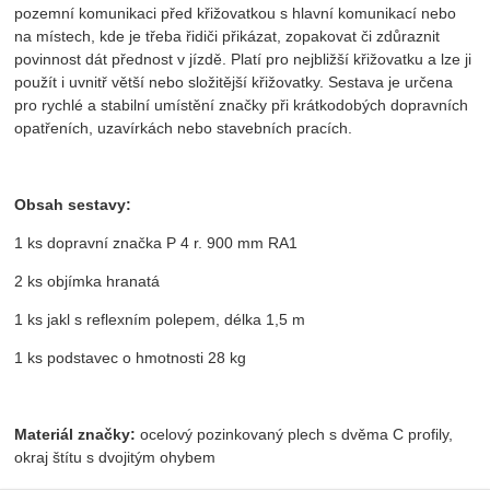
pozemní komunikaci před křižovatkou s hlavní komunikací nebo
na místech, kde je třeba řidiči přikázat, zopakovat či zdůraznit
povinnost dát přednost v jízdě. Platí pro nejbližší křižovatku a lze ji
použít i uvnitř větší nebo složitější křižovatky. Sestava je určena
pro rychlé a stabilní umístění značky při krátkodobých dopravních
opatřeních, uzavírkách nebo stavebních pracích.
Obsah sestavy:
1 ks dopravní značka P 4 r. 900 mm RA1
2 ks objímka hranatá
1 ks jakl s reflexním polepem, délka 1,5 m
1 ks podstavec o hmotnosti 28 kg
Materiál značky:
ocelový pozinkovaný plech s dvěma C profily,
okraj štítu s dvojitým ohybem