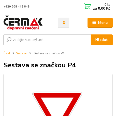
0
ks
+420 608 442 849
za
0,00 Kč
Menu
Hledat
Úvod
Sestavy
Sestava se značkou P4
Sestava se značkou P4