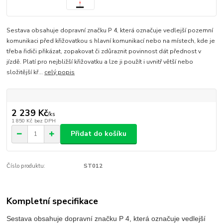
Sestava obsahuje dopravní značku P 4, která označuje vedlejší pozemní
komunikaci před křižovatkou s hlavní komunikací nebo na místech, kde je
třeba řidiči přikázat, zopakovat či zdůraznit povinnost dát přednost v
jízdě. Platí pro nejbližší křižovatku a lze ji použít i uvnitř větší nebo
složitější kř...
celý popis
2 239 Kč
/
ks
1 850 Kč
bez DPH
Přidat do košíku
Číslo produktu:
ST012
Kompletní specifikace
Sestava obsahuje dopravní značku P 4, která označuje vedlejší