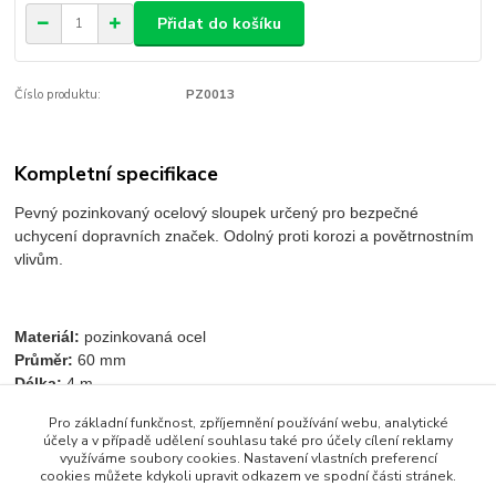
Přidat do košíku
Číslo produktu:
PZ0013
Kompletní specifikace
Pevný pozinkovaný ocelový sloupek určený pro bezpečné
uchycení dopravních značek. Odolný proti korozi a povětrnostním
vlivům.
Materiál:
pozinkovaná ocel
Průměr:
60 mm
Délka:
4 m
Pro základní funkčnost, zpříjemnění používání webu, analytické
účely a v případě udělení souhlasu také pro účely cílení reklamy
využíváme soubory cookies. Nastavení vlastních preferencí
Zboží zařazeno v kategoriích
cookies můžete kdykoli upravit odkazem ve spodní části stránek.