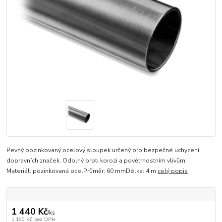
Pevný pozinkovaný ocelový sloupek určený pro bezpečné uchycení
dopravních značek. Odolný proti korozi a povětrnostním vlivům.
Materiál: pozinkovaná ocelPrůměr: 60 mmDélka: 4 m
celý popis
1 440 Kč
/
ks
1 190 Kč
bez DPH