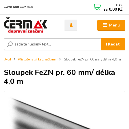
0
ks
+420 608 442 849
za
0,00 Kč
Menu
Hledat
Úvod
Příslušenství ke značkam
Sloupek FeZN pr. 60 mm/ délka 4,0 m
Sloupek FeZN pr. 60 mm/ délka
4,0 m