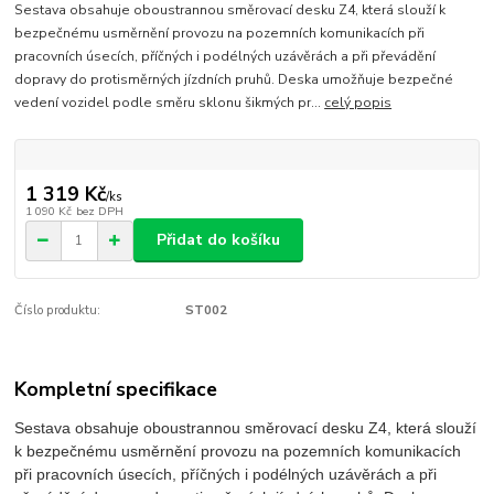
Sestava obsahuje oboustrannou směrovací desku Z4, která slouží k
bezpečnému usměrnění provozu na pozemních komunikacích při
pracovních úsecích, příčných i podélných uzávěrách a při převádění
dopravy do protisměrných jízdních pruhů. Deska umožňuje bezpečné
vedení vozidel podle směru sklonu šikmých pr...
celý popis
1 319 Kč
/
ks
1 090 Kč
bez DPH
Přidat do košíku
Číslo produktu:
ST002
Kompletní specifikace
Sestava obsahuje oboustrannou směrovací desku Z4, která slouží
k bezpečnému usměrnění provozu na pozemních komunikacích
při pracovních úsecích, příčných i podélných uzávěrách a při