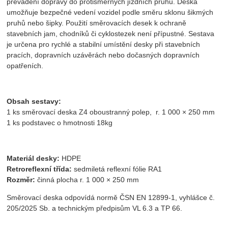
převádění dopravy do protisměrných jízdních pruhů. Deska
umožňuje bezpečné vedení vozidel podle směru sklonu šikmých
pruhů nebo šipky. Použití směrovacích desek k ochraně
stavebních jam, chodníků či cyklostezek není přípustné. Sestava
je určena pro rychlé a stabilní umístění desky při stavebních
pracích, dopravních uzávěrách nebo dočasných dopravních
opatřeních.
Obsah sestavy:
1 ks směrovací deska Z4 oboustranný polep, r. 1 000 × 250 mm
1 ks podstavec o hmotnosti 18kg
Materiál desky:
HDPE
Retroreflexní třída:
sedmiletá reflexní fólie RA1
Rozměr:
činná plocha r. 1 000 × 250 mm
Směrovací deska odpovídá normě ČSN EN 12899-1, vyhlášce č.
205/2025 Sb. a technickým předpisům VL 6.3 a TP 66.