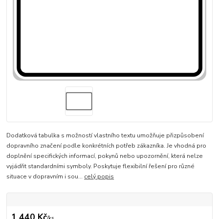
Dodatková tabulka s možností vlastního textu umožňuje přizpůsobení
dopravního značení podle konkrétních potřeb zákazníka. Je vhodná pro
doplnění specifických informací, pokynů nebo upozornění, která nelze
vyjádřit standardními symboly. Poskytuje flexibilní řešení pro různé
situace v dopravním i sou...
celý popis
1 440 Kč
/
ks