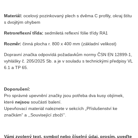
Materiál:
ocelový pozinkovaný plech s dvěma C profily, okraj štítu
s dvojitým ohybem
Retroreflexní třída:
sedmiletá reflexní fólie třídy RA1
Rozměr:
činná plocha r. 800 x 400 mm (základní velikost)
Dopravní značka odpovídá požadavkům normy ČSN EN 12899-1,
vyhlášky č. 205/2025 Sb. a je v souladu s technickými předpisy VL
6.1 a TP 65.
Doporučení:
Pro správné upevnění značky jsou potřeba dva kusy objímek,
které
nejsou
součástí balení.
Upevňovací materiál naleznete v sekcích „Příslušenství ke
značkám“ a ,,Související zboží‘‘.
Vámi zvolený text, symbol nebo číselný údaj, prosím, uveďte