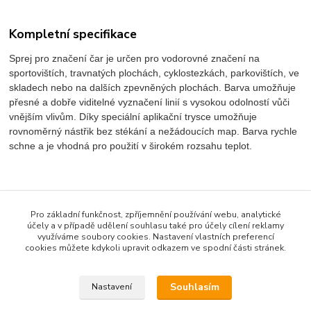
Kompletní specifikace
Sprej pro značení čar je určen pro vodorovné značení na
sportovištích, travnatých plochách, cyklostezkách, parkovištích, ve
skladech nebo na dalších zpevněných plochách. Barva umožňuje
přesné a dobře viditelné vyznačení linií s vysokou odolností vůči
vnějším vlivům. Díky speciální aplikační trysce umožňuje
rovnoměrný nástřik bez stékání a nežádoucích map. Barva rychle
schne a je vhodná pro použití v širokém rozsahu teplot.
Objem:
750 ml
Barva:
červená
Pro základní funkčnost, zpříjemnění používání webu, analytické
Doba schnutí:
cca 15–20 minut
účely a v případě udělení souhlasu také pro účely cílení reklamy
využíváme soubory cookies. Nastavení vlastních preferencí
Životnost značení:
až 12 měsíců
cookies můžete kdykoli upravit odkazem ve spodní části stránek.
Aplikační teplota:
od +5 °C do +50 °C
Počet kusů v balení:
1 ks
Souhlasím
Nastavení