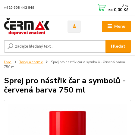
0
ks
+420 608 442 849
za
0,00 Kč
Menu
Hledat
Úvod
Barvy a chemie
Sprej pro nástřik čar a symbolů - červená barva
750 ml
Sprej pro nástřik čar a symbolů -
červená barva 750 ml