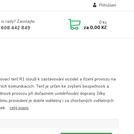
Přihlášení
 si rady? Zavolejte.
0
ks
za
0,00 Kč
 608 442 849
ovací terč R1 slouží k zastavování vozidel a řízení provozu na
ích komunikacích. Terč je určen ke zvýšení bezpečnosti a
dnosti provozu při dočasném usměrňování dopravy. Díky
ému provedení je dobře viditelný i za zhoršených světelných
nek.
celý popis