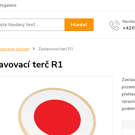
togalerie
Nevíte
Hledat
+420
opravní zařízení
Zastavovací terč R1
avovací terč R1
Zastav
pozemn
přehle
výrazn
podmí