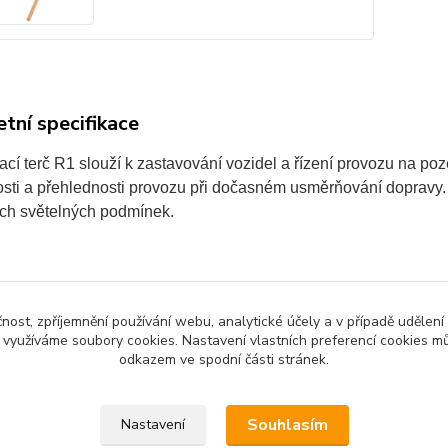
tní specifikace
cí terč R1 slouží k zastavování vozidel a řízení provozu na po
sti a přehlednosti provozu při dočasném usměrňování dopravy. D
ch světelných podmínek.
čnost, zpříjemnění používání webu, analytické účely a v případě udělení
y využíváme soubory cookies. Nastavení vlastních preferencí cookies mů
odkazem ve spodní části stránek.
zařazeno v kategoriích
vní zařízení
Souhlasím
Nastavení