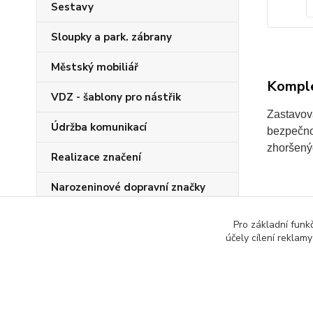
Sestavy
Sloupky a park. zábrany
Městský mobiliář
Komple
VDZ - šablony pro nástřik
Zastavova
Údržba komunikací
bezpečno
zhoršený
Realizace značení
Narozeninové dopravní značky
Pro základní funk
účely cílení reklam
Zboží 
Dopra