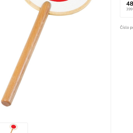
48
399
Číslo p