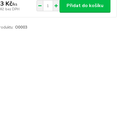
3 Kč
/
ks
Přidat do košíku
 Kč
bez DPH
roduktu:
O0003