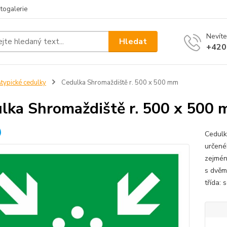
togalerie
Nevíte
Hledat
+420
typické cedulky
Cedulka Shromaždiště r. 500 x 500 mm
lka Shromaždiště r. 500 x 500
Cedulk
určené
zejmén
s dvěma
třída: 