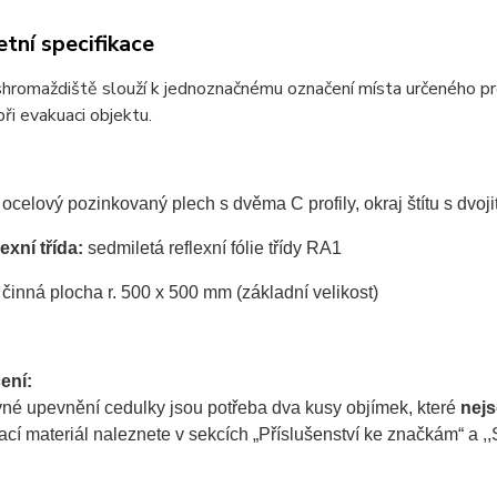
tní specifikace
shromaždiště slouží k jednoznačnému označení místa určeného p
ři evakuaci objektu.
ocelový pozinkovaný plech s dvěma C profily, okraj štítu s dvo
exní třída:
sedmiletá reflexní fólie třídy RA1
činná plocha r. 500 x 500 mm (základní velikost)
ení:
vné upevnění cedulky jsou potřeba dva kusy objímek, které
nej
í materiál naleznete v sekcích „Příslušenství ke značkám“ a ,,S