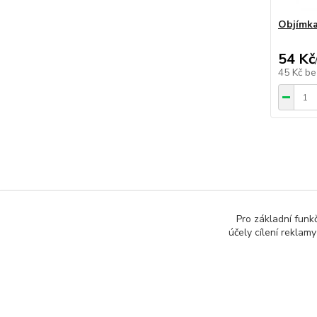
Objímka
54 Kč
45 Kč
be
Zboží 
Pro základní funk
účely cílení reklam
Atypi