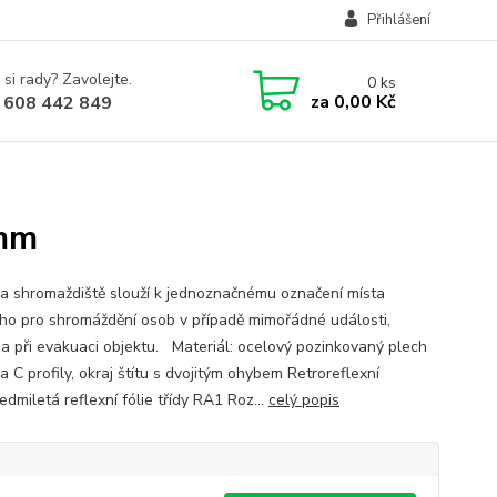
Přihlášení
 si rady? Zavolejte.
0
ks
za
0,00 Kč
 608 442 849
 mm
a shromaždiště slouží k jednoznačnému označení místa
ho pro shromáždění osob v případě mimořádné události,
a při evakuaci objektu. Materiál: ocelový pozinkovaný plech
 C profily, okraj štítu s dvojitým ohybem Retroreflexní
sedmiletá reflexní fólie třídy RA1 Roz...
celý popis