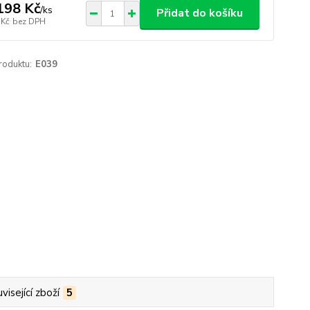
198 Kč
/
ks
Přidat do košíku
 Kč
bez DPH
roduktu:
E039
visející zboží
5