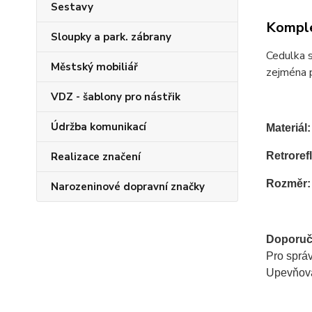
Sestavy
Komple
Sloupky a park. zábrany
Cedulka 
Městský mobiliář
zejména p
VDZ - šablony pro nástřik
Údržba komunikací
Materiál:
Realizace značení
Retrorefl
Rozměr:
Narozeninové dopravní značky
Doporuč
Pro sprá
Upevňovac