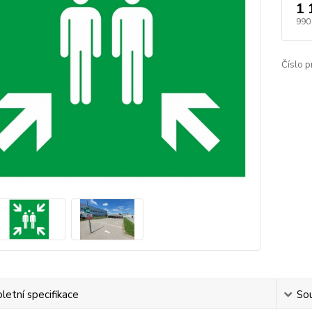
1 
990
Číslo p
etní specifikace
Sou