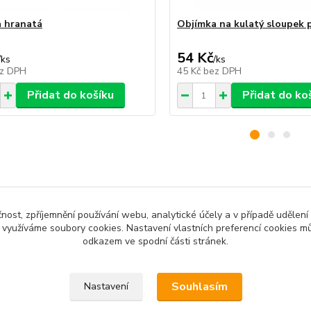
 hranatá
Objímka na kulatý sloupek 
54 Kč
/
ks
/
ks
z DPH
45 Kč
bez DPH
Přidat do košíku
Přidat do ko
zařazeno v kategoriích
čnost, zpříjemnění používání webu, analytické účely a v případě udělení
y využíváme soubory cookies. Nastavení vlastních preferencí cookies mů
odkazem ve spodní části stránek.
cké cedulky
Souhlasím
Nastavení