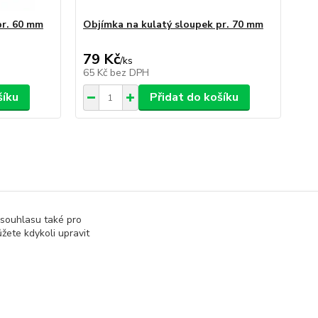
pr. 60 mm
Objímka na kulatý sloupek pr. 70 mm
Ob
veř
79 Kč
79
/
ks
65 Kč
bez DPH
65
šíku
Přidat do košíku
 souhlasu také pro
žete kdykoli upravit