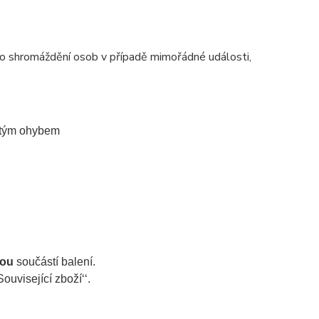
ro shromáždění osob v případě mimořádné události,
jitým ohybem
sou
součástí balení.
ouvisející zboží‘‘.