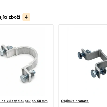
jící zboží
4
 na kulatý sloupek pr. 60 mm
Objímka hranatá