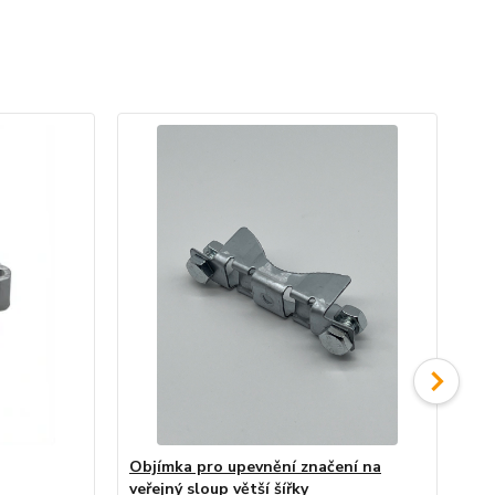
Objímka pro upevnění značení na
Sa
veřejný sloup větší šířky