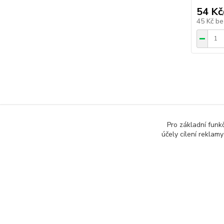
54 Kč
45 Kč
be
Zboží 
Pro základní funk
účely cílení reklam
Doda