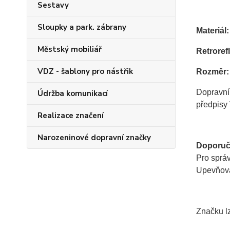
Sestavy
Sloupky a park. zábrany
Materiál:
Městský mobiliář
Retrorefl
VDZ - šablony pro nástřik
Rozměr:
Dopravní
Údržba komunikací
předpisy 
Realizace značení
Narozeninové dopravní značky
Doporuč
Pro sprá
Upevňovac
Značku lz