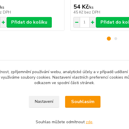
54 Kč
/
ks
/
ks
z DPH
45 Kč
bez DPH
Přidat do košíku
Přidat do ko
zařazeno v kategoriích
čnost, zpříjemnění používání webu, analytické účely a v případě udělení
y využíváme soubory cookies. Nastavení vlastních preferencí cookies mů
odkazem ve spodní části stránek.
tkové tabulky
Souhlasím
Nastavení
Souhlas můžete odmítnout
zde
.