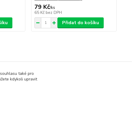
79 Kč
1
/
ks
65 Kč
bez DPH
13
šíku
Přidat do košíku
 souhlasu také pro
žete kdykoli upravit
Vytvořeno na
Eshop-rychle.cz