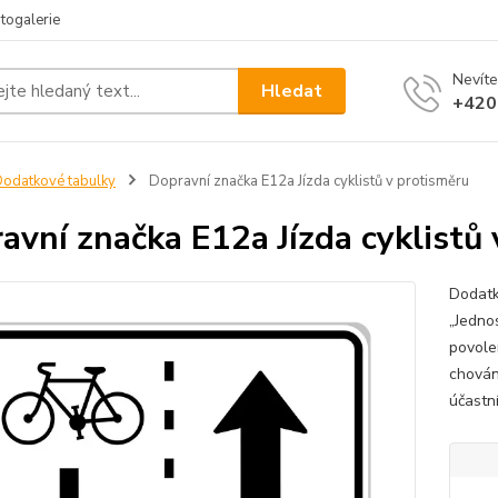
togalerie
Nevíte
Hledat
+420
odatkové tabulky
Dopravní značka E12a Jízda cyklistů v protisměru
avní značka E12a Jízda cyklistů
Dodatk
„Jednos
povolen
chován
účastn