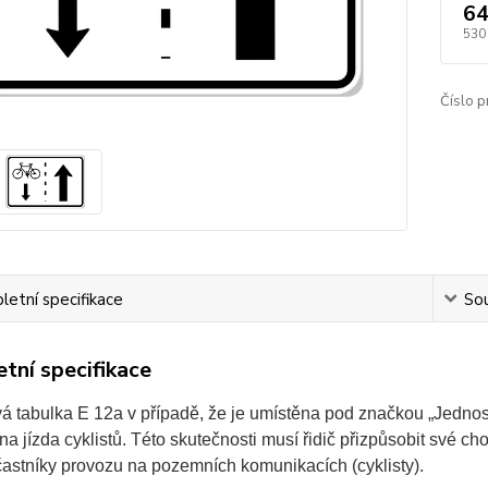
64
530
Číslo p
etní specifikace
Sou
tní specifikace
 tabulka E 12a v případě, že je umístěna pod značkou „Jednosm
na jízda cyklistů. Této skutečnosti musí řidič přizpůsobit své 
častníky provozu na pozemních komunikacích (cyklisty).