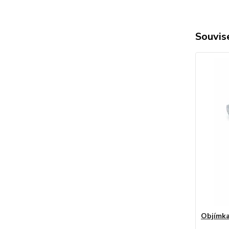
Souvise
Objímka