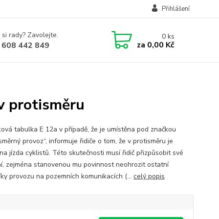
Přihlášení
 si rady? Zavolejte.
0
ks
za
0,00 Kč
 608 442 849
 v protisměru
ová tabulka E 12a v případě, že je umístěna pod značkou
měrný provoz“, informuje řidiče o tom, že v protisměru je
a jízda cyklistů. Této skutečnosti musí řidič přizpůsobit své
í, zejména stanovenou mu povinnost neohrozit ostatní
íky provozu na pozemních komunikacích (...
celý popis