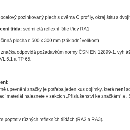
ocelový pozinkovaný plech s dvěma C profily, okraj štítu s dvo
exní třída:
sedmiletá reflexní fólie třídy RA1
činná plocha r. 500 x 300 mm (základní velikost)
 značka odpovídá požadavkům normy ČSN EN 12899-1, vyhlášky 
VL 6.1 a TP 65.
ení:
vné upevnění značky je potřeba jeden kus objímky, která
není
so
í materiál naleznete v sekcích „Příslušenství ke značkám“ a ,,S
e poptat v různých reflexních třídách (RA2 a RA3).