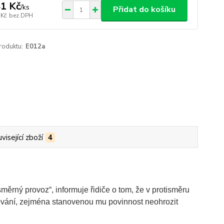
1 Kč
/
ks
Přidat do košíku
 Kč
bez DPH
roduktu:
E012a
visející zboží
4
ěrný provoz“, informuje řidiče o tom, že v protisměru
chování, zejména stanovenou mu povinnost neohrozit