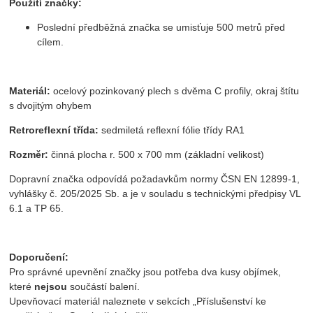
Použití značky:
Poslední předběžná značka se umisťuje 500 metrů před
cílem.
Materiál:
ocelový pozinkovaný plech s dvěma C profily, okraj štítu
s dvojitým ohybem
Retroreflexní třída:
sedmiletá reflexní fólie třídy RA1
Rozměr:
činná plocha r. 500 x 700 mm (základní velikost)
Dopravní značka odpovídá požadavkům normy ČSN EN 12899-1,
vyhlášky č. 205/2025 Sb. a je v souladu s technickými předpisy VL
6.1 a TP 65.
Doporučení:
Pro správné upevnění značky jsou potřeba dva kusy objímek,
které
nejsou
součástí balení.
Upevňovací materiál naleznete v sekcích „Příslušenství ke