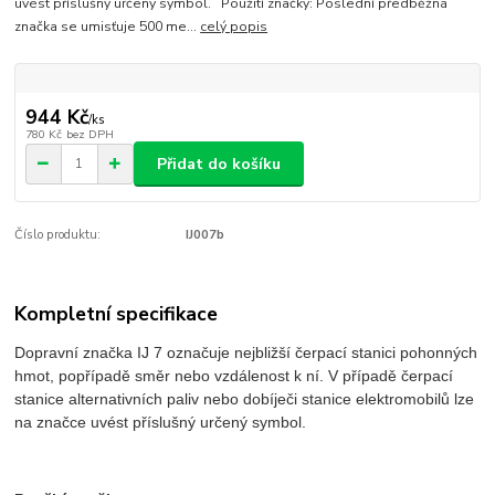
uvést příslušný určený symbol. Použití značky: Poslední předběžná
značka se umisťuje 500 me...
celý popis
944 Kč
/
ks
780 Kč
bez DPH
Přidat do košíku
Číslo produktu:
IJ007b
Kompletní specifikace
Dopravní značka IJ 7 označuje nejbližší čerpací stanici pohonných
hmot, popřípadě směr nebo vzdálenost k ní. V případě čerpací
stanice alternativních paliv nebo dobíječi stanice elektromobilů lze
na značce uvést příslušný určený symbol.