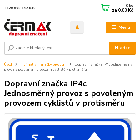
0
ks
+420 608 442 849
za
0,00 Kč
Menu
Hledat
Úvod
Informativní značky provozní
Dopravní značka IP4c Jednosměrný
provoz s povoleným provozem cyklistů v protisměru
Dopravní značka IP4c
Jednosměrný provoz s povoleným
provozem cyklistů v protisměru