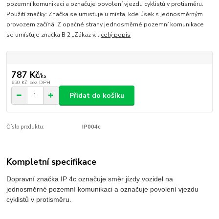
pozemní komunikaci a označuje povolení vjezdu cyklistů v protisměru.
Použití značky: Značka se umisťuje u místa, kde úsek s jednosměrným
provozem začíná. Z opačné strany jednosměrné pozemní komunikace
se umísťuje značka B 2 „Zákaz v...
celý popis
787 Kč
/
ks
650 Kč
bez DPH
Přidat do košíku
Číslo produktu:
IP004c
Kompletní specifikace
Dopravní značka IP 4c označuje směr jízdy vozidel na
jednosměrné pozemní komunikaci a označuje povolení vjezdu
cyklistů v protisměru.