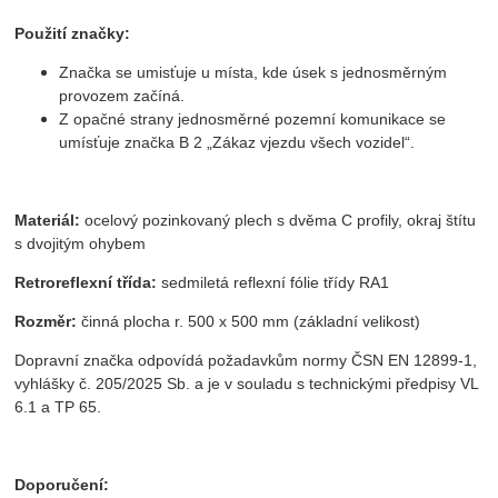
Použití značky:
Značka se umisťuje u místa, kde úsek s jednosměrným
provozem začíná.
Z opačné strany jednosměrné pozemní komunikace se
umísťuje značka B 2 „Zákaz vjezdu všech vozidel“.
Materiál:
ocelový pozinkovaný plech s dvěma C profily, okraj štítu
s dvojitým ohybem
Retroreflexní třída:
sedmiletá reflexní fólie třídy RA1
Rozměr:
činná plocha r. 500 x 500 mm (základní velikost)
Dopravní značka odpovídá požadavkům normy ČSN EN 12899-1,
vyhlášky č. 205/2025 Sb. a je v souladu s technickými předpisy VL
6.1 a TP 65.
Doporučení: