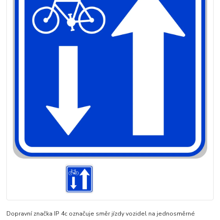
Dopravní značka IP 4c označuje směr jízdy vozidel na jednosměrné