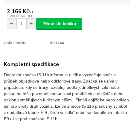
2 166 Kč
/
ks
1 790 Kč
bez DPH
Přidat do košíku
Číslo produktu:
IS011ba
Kompletní specifikace
Dopravní značka IS 11b informuje o cíli a vyznačuje směr a
průběh objížďkové nebo odklonové trasy. Značka se užívá v
případech, kdy se trasy rozdělují podle jednotlivých cílů nebo
pokud na téže pozemní komunikaci probíhá více objížděk nebo
odklonů směřujících k různým cílům. Platí-li objížďka nebo odklon
jen pro určitý druh vozidla, lze ve značce IS 11b příslušný symbol
z dodatkové tabulk E 9 „Druh vozidla“ nebo se dodatková tabulka
E9 užije pod značkou IS 11b.