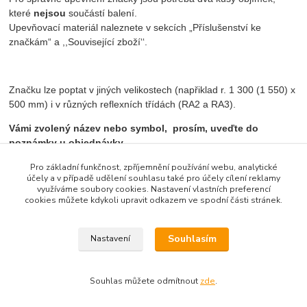
které
nejsou
součástí balení.
Upevňovací materiál naleznete v sekcích „Příslušenství ke
značkám“ a ,,Související zboží‘‘.
Značku lze poptat v jiných velikostech (napřiklad r. 1 300 (1 550) x
500 mm) i v různých reflexních třídách (RA2 a RA3).
Vámi zvolený název nebo symbol, prosím, uveďte do
poznámky u objednávky.
Pro základní funkčnost, zpříjemnění používání webu, analytické
účely a v případě udělení souhlasu také pro účely cílení reklamy
využíváme soubory cookies. Nastavení vlastních preferencí
Zboží zařazeno v kategoriích
cookies můžete kdykoli upravit odkazem ve spodní části stránek.
Informativní značky směrové
Souhlasím
Nastavení
Souhlas můžete odmítnout
zde
.
Vytvořeno na
Eshop-rychle.cz