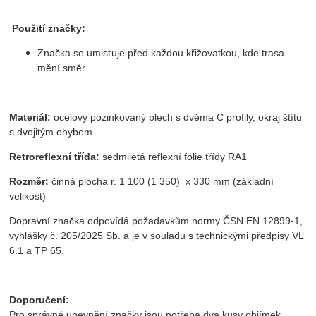
Použití značky:
Značka se umisťuje před každou křižovatkou, kde trasa
mění směr.
Materiál:
ocelový pozinkovaný plech s dvěma C profily, okraj štítu
s dvojitým ohybem
Retroreflexní třída:
sedmiletá reflexní fólie třídy RA1
Rozměr:
činná plocha r. 1 100 (1 350) x 330 mm (základní
velikost)
Dopravní značka odpovídá požadavkům normy ČSN EN 12899-1,
vyhlášky č. 205/2025 Sb. a je v souladu s technickými předpisy VL
6.1 a TP 65.
Doporučení:
Pro správné upevnění značky jsou potřeba dva kusy objímek,