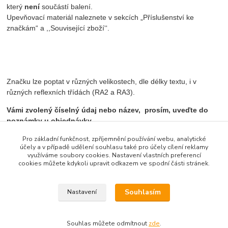
který
není
součástí balení.
Upevňovací materiál naleznete v sekcích „Příslušenství ke
značkám“ a ,,Související zboží‘‘.
Značku lze poptat v různých velikostech, dle délky textu, i v
různých reflexních třídách (RA2 a RA3).
Vámi zvolený číselný údaj nebo název, prosím, uveďte do
poznámky u objednávky.
Pro základní funkčnost, zpříjemnění používání webu, analytické
účely a v případě udělení souhlasu také pro účely cílení reklamy
využíváme soubory cookies. Nastavení vlastních preferencí
Zboží zařazeno v kategoriích
cookies můžete kdykoli upravit odkazem ve spodní části stránek.
Informativní značky směrové
Souhlasím
Nastavení
Souhlas můžete odmítnout
zde
.