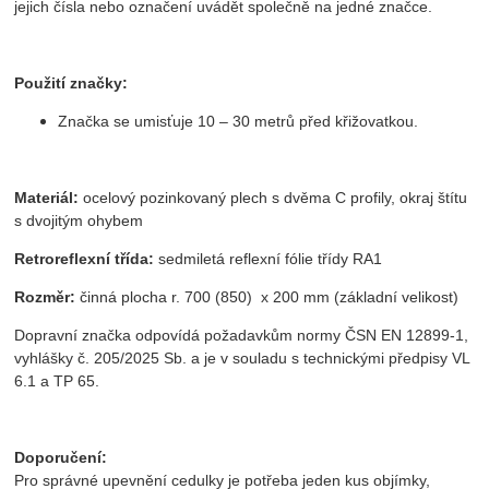
jejich čísla nebo označení uvádět společně na jedné značce.
Použití značky:
Značka se umisťuje 10 – 30 metrů před křižovatkou.
Materiál:
ocelový pozinkovaný plech s dvěma C profily, okraj štítu
s dvojitým ohybem
Retroreflexní třída:
sedmiletá reflexní fólie třídy RA1
Rozměr:
činná plocha r. 700 (850) x 200 mm (základní velikost)
Dopravní značka odpovídá požadavkům normy ČSN EN 12899-1,
vyhlášky č. 205/2025 Sb. a je v souladu s technickými předpisy VL
6.1 a TP 65.
Doporučení:
Pro správné upevnění cedulky je potřeba jeden kus objímky,