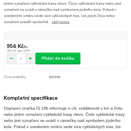
jiném označení cyklistické trasy vlevo. Číslo cyklistické trasy nebo jiné
označení se uvádí v rámečku nad symbolem jízdního kola. Pokud v
uvedeném směru vede více cyklistických tras, lze jejich čísla nebo
označení uvádět společně...
celý popis
956 Kč
/
ks
790 Kč
bez DPH
Přidat do košíku
Číslo produktu:
IS019b
Kompletní specifikace
Dopravní značka IS 19b informuje o cíli, vzdálenosti v km a číslu
nebo jiném označení cyklistické trasy vlevo. Číslo cyklistické trasy
nebo jiné označení se uvádí v rámečku nad symbolem jízdního
kola. Pokud v uvedeném směru vede více cyklistických tras, lze