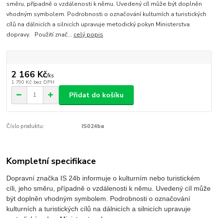
směru, případně o vzdálenosti k němu. Uvedený cíl může být doplněn
vhodným symbolem. Podrobnosti o označování kulturních a turistických
cílů na dálnicích a silnicích upravuje metodický pokyn Ministerstva
dopravy. Použití znač...
celý popis
2 166 Kč
/
ks
1 790 Kč
bez DPH
Přidat do košíku
Číslo produktu:
IS024ba
Kompletní specifikace
Dopravní značka IS 24b informuje o kulturním nebo turistickém
cíli, jeho směru, případně o vzdálenosti k němu. Uvedený cíl může
být doplněn vhodným symbolem. Podrobnosti o označování
kulturních a turistických cílů na dálnicích a silnicích upravuje