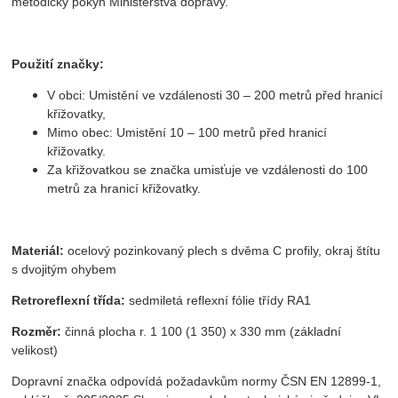
metodický pokyn Ministerstva dopravy.
Použití značky:
V obci: Umistění ve vzdálenosti 30 – 200 metrů před hranicí
křižovatky,
Mimo obec: Umistění 10 – 100 metrů před hranicí
křižovatky.
Za křižovatkou se značka umisťuje ve vzdálenosti do 100
metrů za hranicí křižovatky.
Materiál:
ocelový pozinkovaný plech s dvěma C profily, okraj štítu
s dvojitým ohybem
Retroreflexní třída:
sedmiletá reflexní fólie třídy RA1
Rozměr:
činná plocha r. 1 100 (1 350) x 330 mm (základní
velikost)
Dopravní značka odpovídá požadavkům normy ČSN EN 12899-1,