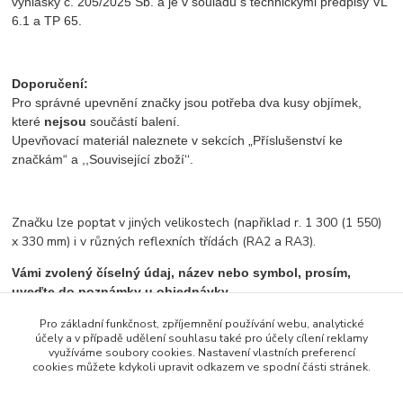
vyhlášky č. 205/2025 Sb. a je v souladu s technickými předpisy VL
6.1 a TP 65.
Doporučení:
Pro správné upevnění značky jsou potřeba dva kusy objímek,
které
nejsou
součástí balení.
Upevňovací materiál naleznete v sekcích „Příslušenství ke
značkám“ a ,,Související zboží‘‘.
Značku lze poptat v jiných velikostech (napřiklad r. 1 300 (1 550)
x 330 mm) i v různých reflexních třídách (RA2 a RA3).
Vámi zvolený číselný údaj, název nebo symbol, prosím,
uveďte do poznámky u objednávky.
Pro základní funkčnost, zpříjemnění používání webu, analytické
účely a v případě udělení souhlasu také pro účely cílení reklamy
využíváme soubory cookies. Nastavení vlastních preferencí
Zboží zařazeno v kategoriích
cookies můžete kdykoli upravit odkazem ve spodní části stránek.
Informativní značky směrové